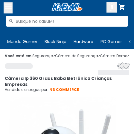



Buscar produtos


Enviar para:
Digite o CEP
Mundo Gamer
Black Ninja
Hardware
PC Gamer
C

Olá. Acesse sua conta
Você está em:
Segurança
>
Câmera de Segurança
>
Câmera Dome
>
C


ENTRE

Departamentos
Câmera Ip 360 Graus Baba Eletrônica Crianças
CADASTRE-SE
Cupons

Empresas
Vendido e entregue por:
NB COMMERCE
Mais Vendidos

Ativar tradutor em libras
