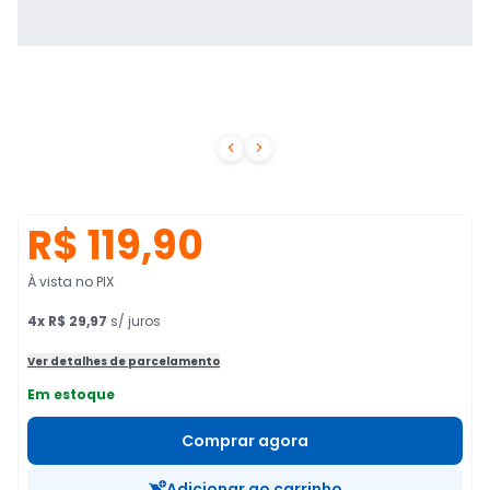


R$ 119,90
À vista no PIX
4
x
R$ 29,97
s/ juros
Ver detalhes de parcelamento
Em estoque
Comprar agora
Adicionar ao carrinho