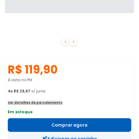


R$ 119,90
À vista no PIX
4
x
R$ 29,97
s/ juros
Ver detalhes de parcelamento
Em estoque
Comprar agora
Adicionar ao carrinho