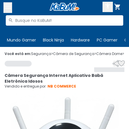



Buscar produtos


Enviar para:
Digite o CEP
Mundo Gamer
Black Ninja
Hardware
PC Gamer
C

Olá. Acesse sua conta
Você está em:
Segurança
>
Câmera de Segurança
>
Câmera Dome
>
C


ENTRE

Departamentos
Câmera Segurança Internet Aplicativo Babá
CADASTRE-SE
Cupons

Eletrônica Idosos
Vendido e entregue por:
NB COMMERCE
Mais Vendidos

Ativar tradutor em libras
