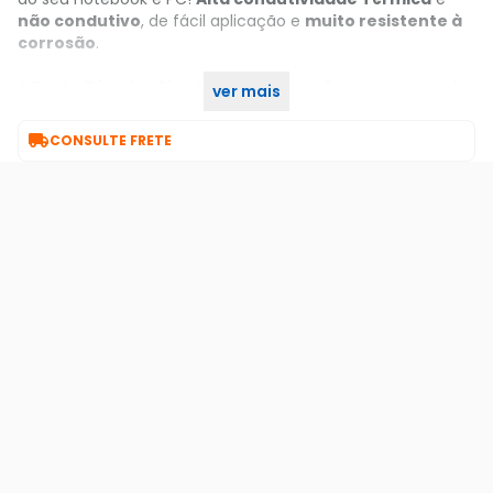
não condutivo
, de fácil aplicação e
muito resistente à
corrosão
.
A Pasta Térmica Rise Silver Frost você encontra aqui
ver mais
no KaBuM!

CONSULTE FRETE