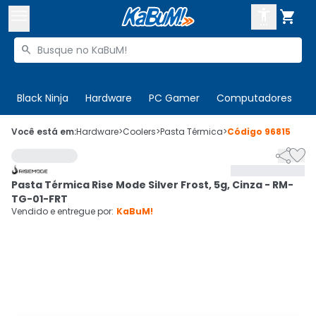



Buscar produtos


Enviar para:
Digite o CEP
Black Ninja
Hardware
PC Gamer
Computadores
P

Olá. Acesse sua conta
Você está em:
Hardware
>
Coolers
>
Pasta Térmica
>
Código
96815


ENTRE

Departamentos
Pasta Térmica Rise Mode Silver Frost, 5g, Cinza - RM-
CADASTRE-SE
Cupons

TG-01-FRT
Vendido e entregue por:
KaBuM!
Mais Vendidos

Ativar tradutor em libras
