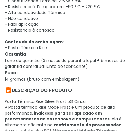
- Condutividade Térmica: > 6 W / mK
- Resistencia à Temperatura: -50 ° C - 220 ° C
- Alta condutividade Térmica
- Não condutivo
- Fácil aplicação
- Resistência à corrosão
Conteúdo da embalagem:
- Pasta Térmica Rise
Garantia
:
1 ano de garantia (3 meses de garantia legal + 9 meses de
garantia contratual junto ao fabricante)
Peso
:
14 gramas (bruto com embalagem)

DESCRIÇÃO DO PRODUTO
Pasta Térmica Rise Silver Frost 5G Cinza
A Pasta térmica Rise Mode Frost é um produto de alta
performance,
indicado para ser aplicado em
processadores de notebooks e computadores
, ela é
altamente eficiente no
resfriamento do processador
do seu notebook e PC!
Alta condutividade Térmica
e