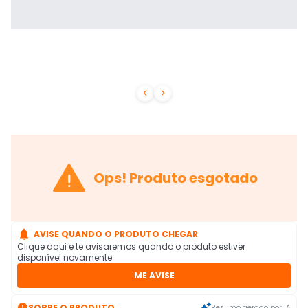



Ops! Produto esgotado

AVISE QUANDO O PRODUTO CHEGAR
Clique aqui e te avisaremos quando o produto estiver
disponível novamente
ME AVISE

SOBRE O PRODUTO
Resumo gerado por IA