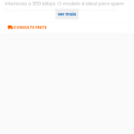
inferiores a 300 Mbps. O modelo é ideal para quem
busca uma solução fácil de instalar e com mais
ver mais
alcance de sinal.

CONSULTE FRETE