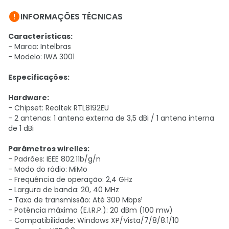

INFORMAÇÕES TÉCNICAS
Características:
- Marca: Intelbras
- Modelo: IWA 3001
Especificações:
Hardware:
- Chipset: Realtek RTL8192EU
- 2 antenas: 1 antena externa de 3,5 dBi / 1 antena interna
de 1 dBi
Parâmetros wirelles:
- Padrões: IEEE 802.11b/g/n
- Modo do rádio: MiMo
- Frequência de operação: 2,4 GHz
- Largura de banda: 20, 40 MHz
- Taxa de transmissão: Até 300 Mbps¹
- Potência máxima (E.I.R.P.): 20 dBm (100 mw)
- Compatibilidade: Windows XP/Vista/7/8/8.1/10