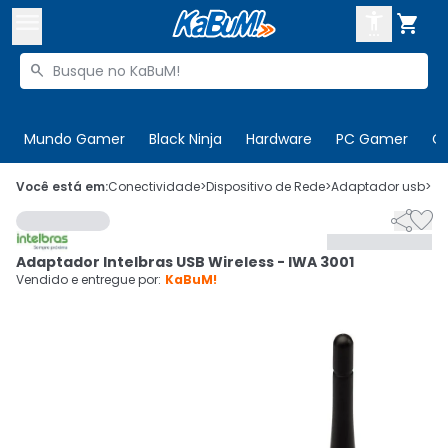



Buscar produtos


Enviar para:
Digite o CEP
Mundo Gamer
Black Ninja
Hardware
PC Gamer
C

Olá. Acesse sua conta
Você está em:
Conectividade
>
Dispositivo de Rede
>
Adaptador usb
>
C


ENTRE

Departamentos
Adaptador Intelbras USB Wireless - IWA 3001
CADASTRE-SE
Cupons

Vendido e entregue por:
KaBuM!
Mais Vendidos

Ativar tradutor em libras
