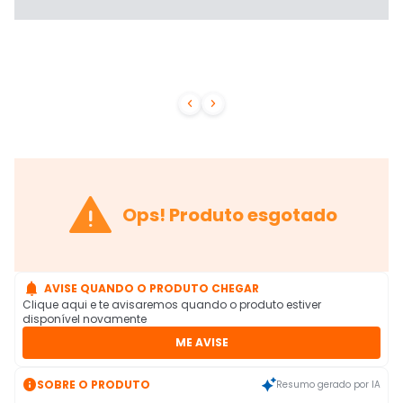



Ops! Produto esgotado

AVISE QUANDO O PRODUTO CHEGAR
Clique aqui e te avisaremos quando o produto estiver
disponível novamente
ME AVISE

SOBRE O PRODUTO
Resumo gerado por IA