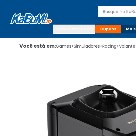
Enviar para:

Buscar produto
Digite o CEP

Departamentos
Cupons
Mais
Você está em:
Games
>
Simuladores
>
Racing
>
Volante