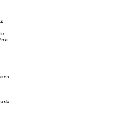
cs
te
ão e
he do
no de