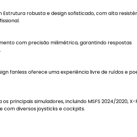
strutura robusta e design sofisticado, com alta resistên
ssional.
mento com precisão milimétrica, garantindo respostas
.
ign fanless oferece uma experiência livre de ruídos e poe
s principais simuladores, incluindo MSFS 2024/2020, X-
 com diversos joysticks e cockpits.