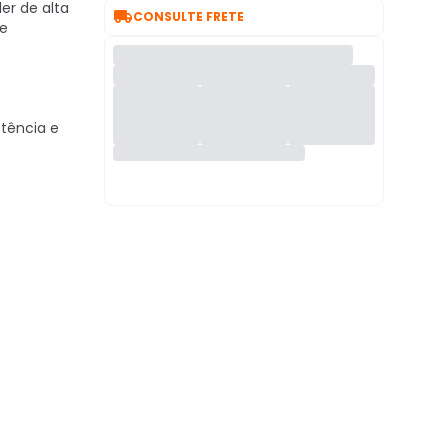
er de alta

CONSULTE FRETE
le
stência e