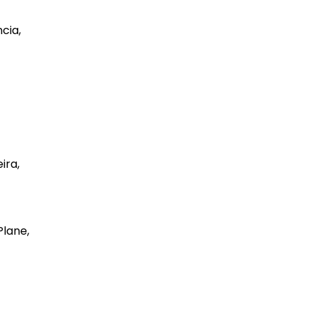
cia,
ira,
Plane,