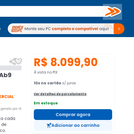
Buscar
s
mputadores
Periféricos
Periféricos
TV
Venda no KaBuM!
TV
Venda no KaBuM!
R$ 8.099,90


À vista no PIX
 Ab9
10
x no cartão
s/ juros
Ver detalhes de parcelamento
ERCIAL
Em estoque
gerado por IA
Comprar agora
ta cada
 de
Adicionar ao carrinho
co.