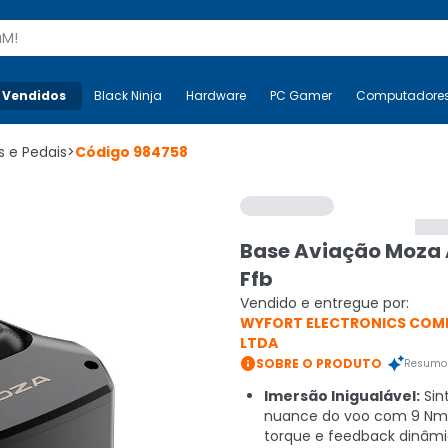
s
 Vendidos
Mais-v-
Black Ninja
Black Ninja
Hardware
Hardware
PC Gamer
PC Gamer
Computadore
Co
s e Pedais
>
Código
984758
Base Aviação Moza
Ffb
Vendido e entregue por:
WYFORT ELECTRONICS COM
LTDA

SOBRE O PRODUTO
Resumo 
Imersão Inigualável:
Sin
nuance do voo com 9 Nm
torque e feedback dinâmi