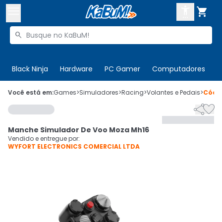



Buscar produtos


Enviar para:
Digite o CEP
Black Ninja
Hardware
PC Gamer
Computadores
P

Olá. Acesse sua conta
Você está em:
Games
>
Simuladores
>
Racing
>
Volantes e Pedais
>
Códi


ENTRE

Departamentos
Manche Simulador De Voo Moza Mh16
CADASTRE-SE
Cupons

Vendido e entregue por:
WYFORT ELECTRONICS COMERCIAL LTDA
Mais Vendidos

Ativar tradutor em libras
