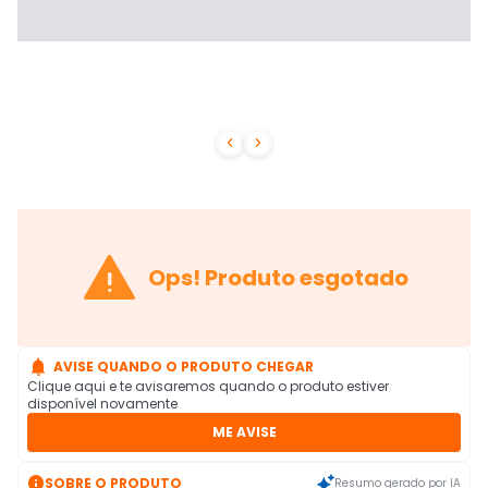



Ops! Produto esgotado

AVISE QUANDO O PRODUTO CHEGAR
Clique aqui e te avisaremos quando o produto estiver
disponível novamente
ME AVISE

SOBRE O PRODUTO
Resumo gerado por IA