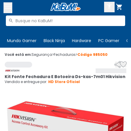



Buscar produtos


Enviar para:
Digite o CEP
Mundo Gamer
Black Ninja
Hardware
PC Gamer
C

Olá. Acesse sua conta
Você está em:
Segurança
>
Fechaduras
>
Código
985050


ENTRE

Departamentos
Kit Fonte Fechadura E Botoeira Ds-kas-7m01 Hikvision
CADASTRE-SE
Cupons

Vendido e entregue por:
HD Store Oficial
Mais Vendidos

Ativar tradutor em libras
