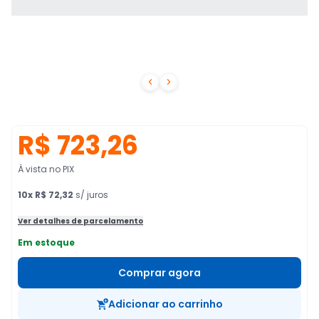


R$ 723,26
À vista no PIX
10
x
R$ 72,32
s/ juros
Ver detalhes de parcelamento
Em estoque
Comprar agora
Adicionar ao carrinho