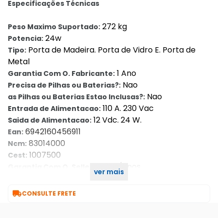
Especificações Técnicas
272 kg
Peso Maximo Suportado:
24w
Potencia:
Porta de Madeira. Porta de Vidro E. Porta de
Tipo:
Metal
1 Ano
Garantia Com O. Fabricante:
Nao
Precisa de Pilhas ou Baterias?:
Nao
as Pilhas ou Baterias Estao Inclusas?:
110 A. 230 Vac
Entrada de Alimentacao:
12 Vdc. 24 W.
Saida de Alimentacao:
6942160456911
Ean:
83014000
Ncm:
1007500
Cest:
1 Ano/anos
Garantia Com O. Seller::
ver mais
302921178
Part Number:

CONSULTE FRETE