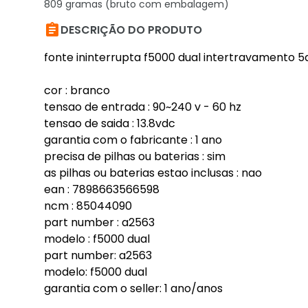
809 gramas (bruto com embalagem)

DESCRIÇÃO DO PRODUTO
fonte ininterrupta f5000 dual intertravamento 
cor : branco
tensao de entrada : 90~240 v - 60 hz
tensao de saida : 13.8vdc
garantia com o fabricante : 1 ano
precisa de pilhas ou baterias : sim
as pilhas ou baterias estao inclusas : nao
ean : 7898663566598
ncm : 85044090
part number : a2563
modelo : f5000 dual
part number: a2563
modelo: f5000 dual
garantia com o seller: 1 ano/anos