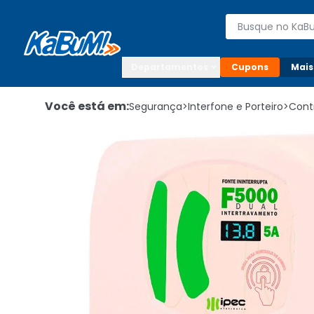
Enviar para:

Buscar produto
Digite o CEP

Departamentos
Cupons
Mais
Você está em:
Segurança
>
Interfone e Porteiro
>
Cont