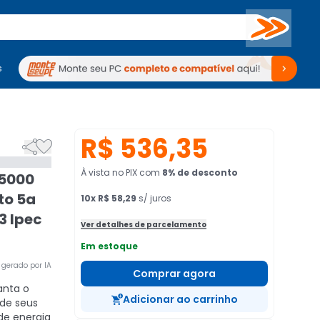
Buscar
s
mputadores
Periféricos
Periféricos
TV
Venda no KaBuM!
TV
Venda no KaBuM!
R$ 536,35


À vista no PIX
com
8
% de desconto
F5000
to 5a
10
x
R$ 58,29
s/ juros
3 Ipec
Ver detalhes de parcelamento
Em estoque
gerado por IA
Comprar agora
nta o
Adicionar ao carrinho
de seus
de energia