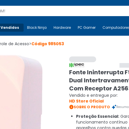
s
 Vendidos
Mais-v-
Black Ninja
Black Ninja
Hardware
Hardware
PC Gamer
PC Gamer
Computadore
Co
role de Acesso
>
Código
985053
Fonte Ininterrupta 
Dual Intertravamen
Com Receptor A256
Vendido e entregue por:
HD Store Oficial

SOBRE O PRODUTO
Resumo 
Proteção Essencial:
Gara
funcionamento contínuo 
aparelhos contra quedas 