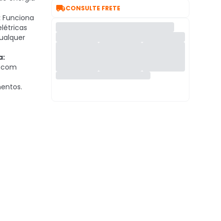

CONSULTE FRETE
:
Funciona
létricas
qualquer
a:
C com
entos.