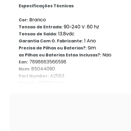
Especificações Técnicas
Branco
Cor:
90~240 V. 60 hz
Tensao de Entrada:
13.8vdc
Tensao de Saida:
1 Ano
Garantia Com O. Fabricante:
Sim
Precisa de Pilhas ou Baterias?:
Nao
as Pilhas ou Baterias Estao Inclusas?:
7898663566598
Ean:
85044090
Ncm:
A2563
Part Number:
F5000 Dual
Modelo:
1 Ano/anos
Garantia Com O. Seller::