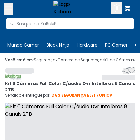



Buscar produtos


Enviar para:
Digite o CEP
Mundo Gamer
Black Ninja
Hardware
PC Gamer
C

Olá. Acesse sua conta
Você está em:
Segurança
>
Câmera de Segurança
>
Kit de Câmeras
>
C


ENTRE

Departamentos
Kit 6 Câmeras Full Color C/áudio Dvr Intelbras 8 Canais
CADASTRE-SE
Cupons

2TB
Vendido e entregue por:
DGS SEGURANÇA ELETRÔNICA
Mais Vendidos

Ativar tradutor em libras
