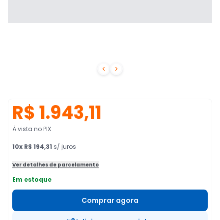


R$ 1.943,11
À vista no PIX
10
x
R$ 194,31
s/ juros
Ver detalhes de parcelamento
Em estoque
Comprar agora