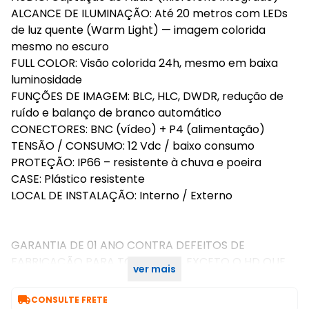
ALCANCE DE ILUMINAÇÃO: Até 20 metros com LEDs
de luz quente (Warm Light) — imagem colorida
mesmo no escuro
FULL COLOR: Visão colorida 24h, mesmo em baixa
luminosidade
FUNÇÕES DE IMAGEM: BLC, HLC, DWDR, redução de
ruído e balanço de branco automático
CONECTORES: BNC (vídeo) + P4 (alimentação)
TENSÃO / CONSUMO: 12 Vdc / baixo consumo
PROTEÇÃO: IP66 – resistente à chuva e poeira
CASE: Plástico resistente
LOCAL DE INSTALAÇÃO: Interno / Externo
GARANTIA DE 01 ANO CONTRA DEFEITOS DE
FABRICAÇÃO PARA TODO O KIT, EXCETO O HD QUE
ver mais
POSSUI GARANTIA DE 90 DIAS.

CONSULTE FRETE