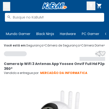



Buscar produtos


Enviar para:
Digite o CEP
Mundo Gamer
Black Ninja
Hardware
PC Gamer
C

Olá. Acesse sua conta
Você está em:
Segurança
>
Câmera de Segurança
>
Câmera Dome
>
C


ENTRE

Departamentos
Camera Ip Wifi 3 Antenas App Yoosee Onvif Full Hd P2p
CADASTRE-SE
Cupons

360º
Vendido e entregue por:
MERCADÃO DA INFORMATICA
Mais Vendidos

Ativar tradutor em libras
