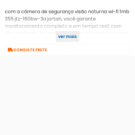
com a câmera de segurança visão noturna wi-fi 1mb
355 jtz-160bw-3a jortan, você garante
monitoramento completo e em tempo real, com
alta qualidade de imagem e som, seja para sua casa
ver mais
ou empresa.

CONSULTE FRETE