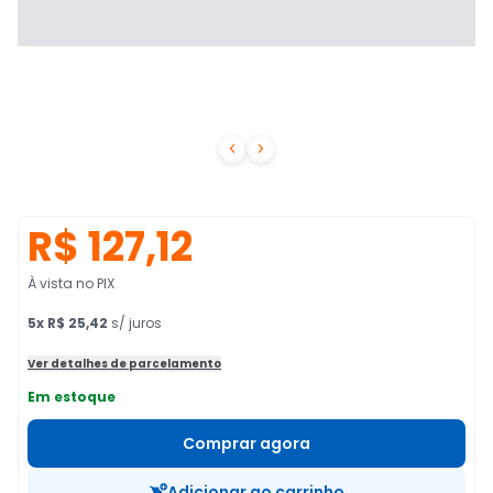


R$ 127,12
À vista no PIX
5
x
R$ 25,42
s/ juros
Ver detalhes de parcelamento
Em estoque
Comprar agora
Adicionar ao carrinho