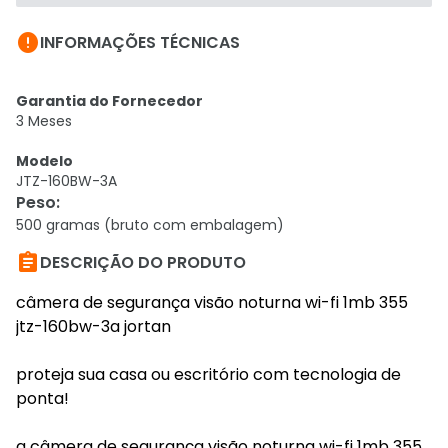

INFORMAÇÕES TÉCNICAS
Garantia do Fornecedor
3 Meses
Modelo
JTZ-160BW-3A
Peso
:
500 gramas (bruto com embalagem)

DESCRIÇÃO DO PRODUTO
câmera de segurança visão noturna wi-fi 1mb 355
jtz-160bw-3a jortan
proteja sua casa ou escritório com tecnologia de
ponta!
a câmera de segurança visão noturna wi-fi 1mb 355