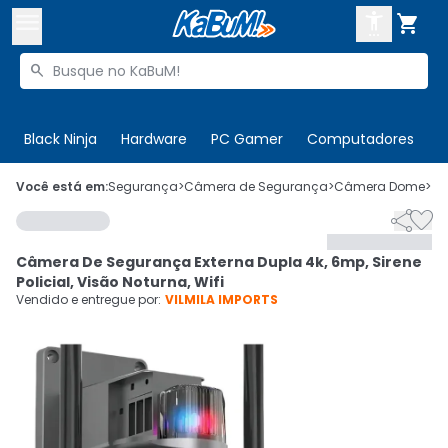



Buscar produtos


Enviar para:
Digite o CEP
Black Ninja
Hardware
PC Gamer
Computadores
P

Olá. Acesse sua conta
Você está em:
Segurança
>
Câmera de Segurança
>
Câmera Dome
>
C


ENTRE

Departamentos
Câmera De Segurança Externa Dupla 4k, 6mp, Sirene
CADASTRE-SE
Cupons

Policial, Visão Noturna, Wifi
Vendido e entregue por:
VILMILA IMPORTS
Mais Vendidos

Ativar tradutor em libras
