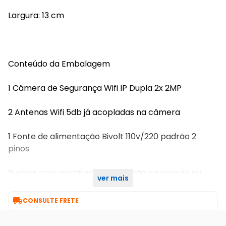
Largura: 13 cm
Conteúdo da Embalagem
1 Câmera de Segurança Wifi IP Dupla 2x 2MP
2 Antenas Wifi 5db já acopladas na câmera
1 Fonte de alimentação Bivolt 110v/220 padrão 2
pinos
Buchas com parafuso para fixação na parede ou
ver mais
teto

CONSULTE FRETE