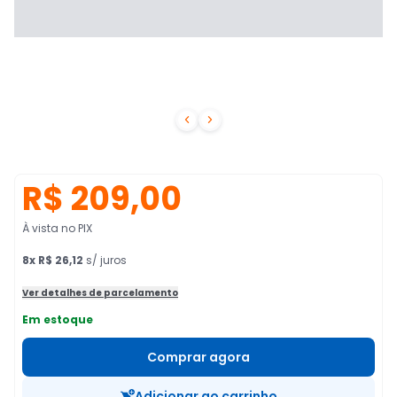


R$ 209,00
À vista no PIX
8
x
R$ 26,12
s/ juros
Ver detalhes de parcelamento
Em estoque
Comprar agora
Adicionar ao carrinho