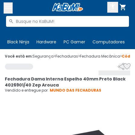



Buscar produtos


Enviar para:
Digite o CEP
Black Ninja
Hardware
PC Gamer
Computadores
P

Olá. Acesse sua conta
Você está em:
Segurança
>
Fechaduras
>
Fechadura Mecânica
>
Códi


ENTRE

Departamentos
Fechadura Dama Interna Espelho 40mm Preto Black
CADASTRE-SE
Cupons

4026901/40 Zep Arouca
Vendido e entregue por:
MUNDO DAS FECHADURAS
Mais Vendidos

Ativar tradutor em libras
