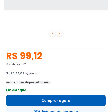


R$ 99,12
À vista no PIX
3
x
R$ 33,04
s/ juros
Ver detalhes de parcelamento
Em estoque
Comprar agora
Adicionar ao carrinho