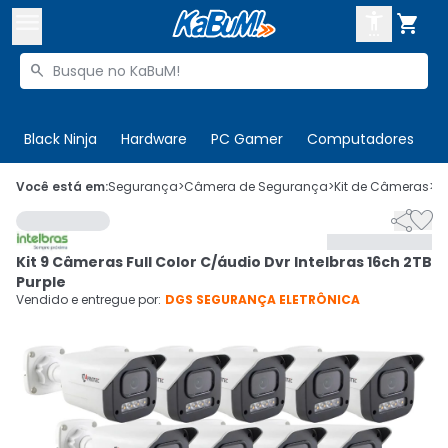



Buscar produtos


Enviar para:
Digite o CEP
Black Ninja
Hardware
PC Gamer
Computadores
P

Olá. Acesse sua conta
Você está em:
Segurança
>
Câmera de Segurança
>
Kit de Câmeras
>
C


ENTRE

Departamentos
Kit 9 Câmeras Full Color C/áudio Dvr Intelbras 16ch 2TB
CADASTRE-SE
Cupons

Purple
Vendido e entregue por:
DGS SEGURANÇA ELETRÔNICA
Mais Vendidos

Ativar tradutor em libras
