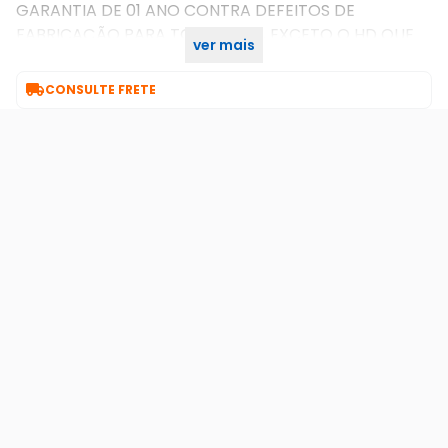
GARANTIA DE 01 ANO CONTRA DEFEITOS DE
FABRICAÇÃO PARA TODO O KIT, EXCETO O HD QUE
ver mais
POSSUI GARANTIA DE 90 DIAS.

CONSULTE FRETE