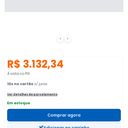


R$ 3.132,34
À vista no PIX
10
x no cartão
s/ juros
Ver detalhes de parcelamento
Em estoque
Comprar agora
Adicionar ao carrinho