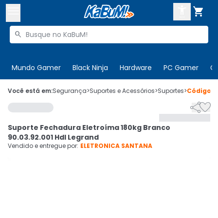



Buscar produtos


Enviar para:
Digite o CEP
Mundo Gamer
Black Ninja
Hardware
PC Gamer
C

Olá. Acesse sua conta
Você está em:
Segurança
>
Suportes e Acessórios
>
Suportes
>
Código
9


ENTRE

Departamentos
Suporte Fechadura Eletroíma 180kg Branco
CADASTRE-SE
Cupons

90.03.92.001 Hdl Legrand
Vendido e entregue por:
ELETRONICA SANTANA
Mais Vendidos

Ativar tradutor em libras
