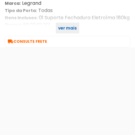
Legrand
Marca:
Todas
Tipo da Porta:
01 Suporte Fechadura Eletroíma 180kg
Itens Inclusos:
Branco 90.03.92.001
ver mais
Imagens Meramente Ilustrativas.
Imagens:

CONSULTE FRETE