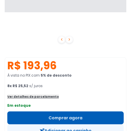


R$ 193,96
À vista no PIX
com
5
% de desconto
8
x
R$ 25,52
s/ juros
Ver detalhes de parcelamento
Em estoque
Comprar agora
Adicionar ao carrinho