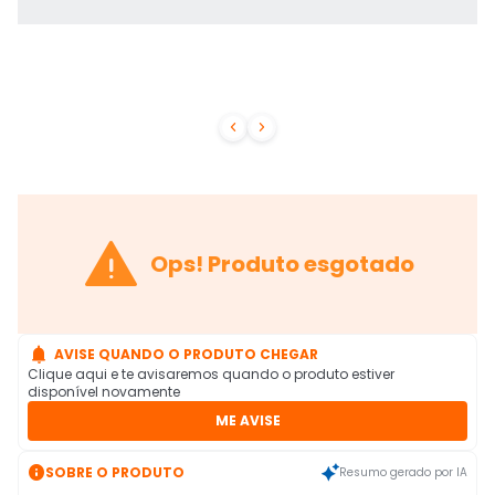



Ops! Produto esgotado

AVISE QUANDO O PRODUTO CHEGAR
Clique aqui e te avisaremos quando o produto estiver
disponível novamente
ME AVISE

SOBRE O PRODUTO
Resumo gerado por IA