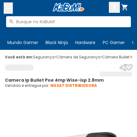



Buscar produtos


Enviar para:
Digite o CEP
Mundo Gamer
Black Ninja
Hardware
PC Gamer
C

Olá. Acesse sua conta
Você está em:
Segurança
>
Câmera de Segurança
>
Câmera Bullet
>
Có


ENTRE

Departamentos
Camera Ip Bullet Poe 4mp Wise-isp 2.8mm
CADASTRE-SE
Cupons

Vendido e entregue por:
NILSAT DISTRIBUIDORA
Mais Vendidos

Ativar tradutor em libras
