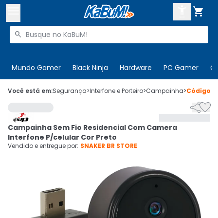



Buscar produtos


Enviar para:
Digite o CEP
Mundo Gamer
Black Ninja
Hardware
PC Gamer
C

Olá. Acesse sua conta
Você está em:
Segurança
>
Interfone e Porteiro
>
Campainha
>
Código
9


ENTRE

Departamentos
Campainha Sem Fio Residencial Com Camera
CADASTRE-SE
Cupons

Interfone P/celular Cor Preto
Vendido e entregue por:
SNAKER BR STORE
Mais Vendidos

Ativar tradutor em libras
