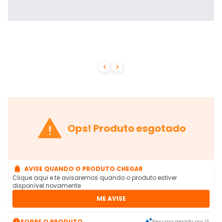



Ops! Produto esgotado

AVISE QUANDO O PRODUTO CHEGAR
Clique aqui e te avisaremos quando o produto estiver
disponível novamente
ME AVISE

SOBRE O PRODUTO
Resumo gerado por IA