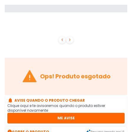



Ops! Produto esgotado

AVISE QUANDO O PRODUTO CHEGAR
Clique aqui e te avisaremos quando o produto estiver
disponível novamente
ME AVISE

SOBRE O PRODUTO
Resumo gerado por IA