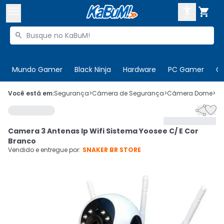



Buscar produtos


Enviar para:
Digite o CEP
Mundo Gamer
Black Ninja
Hardware
PC Gamer
C

Olá. Acesse sua conta
Você está em:
Segurança
>
Câmera de Segurança
>
Câmera Dome
>
C


ENTRE

Departamentos
Camera 3 Antenas Ip Wifi Sistema Yoosee C/ E Cor
CADASTRE-SE
Cupons

Branco
Vendido e entregue por:
SNAKER BR STORE
Mais Vendidos

Ativar tradutor em libras
