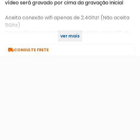
vídeo será gravado por cima da gravação inicial
Aceita conexão wifi apenas de 2.4Ghz! (Não aceita
5Ghz)
Compatível com cartões de memória micro SD de
ver mais
classe 10!

CONSULTE FRETE