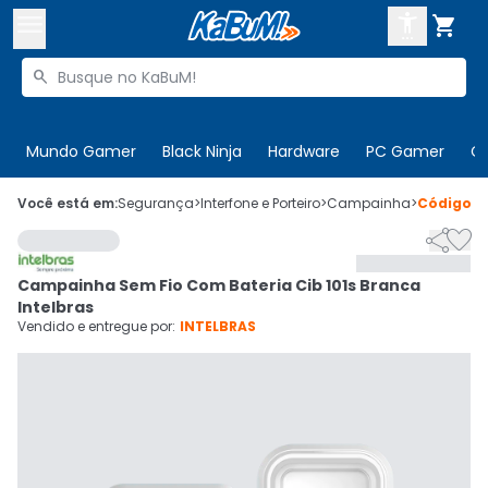



Buscar produtos


Enviar para:
Digite o CEP
Mundo Gamer
Black Ninja
Hardware
PC Gamer
C

Olá. Acesse sua conta
Você está em:
Segurança
>
Interfone e Porteiro
>
Campainha
>
Código
9


ENTRE

Departamentos
Campainha Sem Fio Com Bateria Cib 101s Branca
CADASTRE-SE
Cupons

Intelbras
Vendido e entregue por:
INTELBRAS
Mais Vendidos

Ativar tradutor em libras
