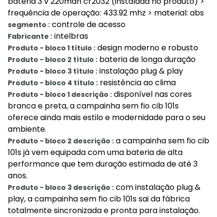
bateria 3 v 220mah cr2032 (instalada no produto) >
frequência de operação: 433.92 mhz > material: abs
controle de acesso
segmento :
intelbras
Fabricante :
design moderno e robusto
Produto - bloco 1 título :
bateria de longa duração
Produto - bloco 2 título :
instalação plug & play
Produto - bloco 3 título :
resistência ao clima
Produto - bloco 4 título :
disponível nas cores
Produto - bloco 1 descrição :
branca e preta, a campainha sem fio cib 101s
oferece ainda mais estilo e modernidade para o seu
ambiente.
a campainha sem fio cib
Produto - bloco 2 descrição :
101s já vem equipada com uma bateria de alta
performance que tem duração estimada de até 3
anos.
com instalação plug &
Produto - bloco 3 descrição :
play, a campainha sem fio cib 101s sai da fábrica
totalmente sincronizada e pronta para instalação.