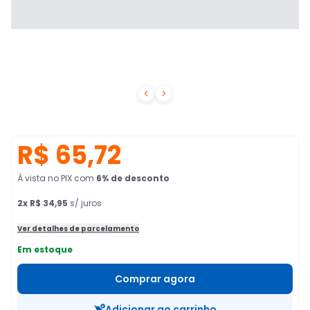


R$ 65,72
À vista no PIX
com
6
% de desconto
2
x
R$ 34,95
s/ juros
Ver detalhes de parcelamento
Em estoque
Comprar agora
Adicionar ao carrinho