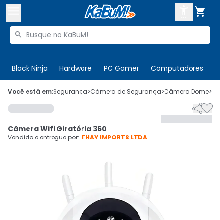



Buscar produtos


Enviar para:
Digite o CEP
Black Ninja
Hardware
PC Gamer
Computadores
P

Olá. Acesse sua conta
Você está em:
Segurança
>
Câmera de Segurança
>
Câmera Dome
>
C


ENTRE

Departamentos
Câmera Wifi Giratória 360
CADASTRE-SE
Cupons

Vendido e entregue por:
THAY IMPORTS LTDA
Mais Vendidos

Ativar tradutor em libras
