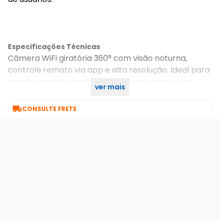
Especificações Técnicas
Câmera WiFi giratória 360° com visão noturna,
controle remoto via app e alta resolução. Ideal para
monitoramento contínuo de casas e empresas,
ver mais
garantindo segurança e praticidade.

CONSULTE FRETE