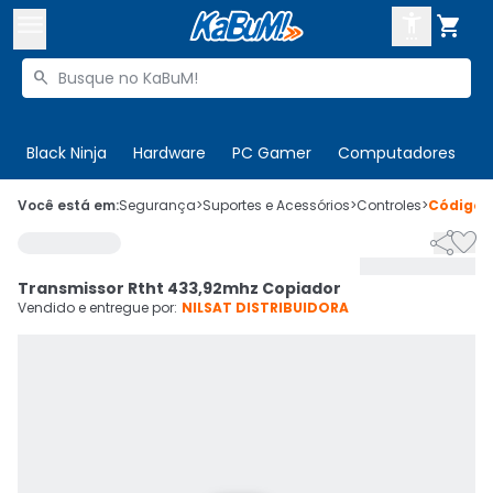



Buscar produtos


Enviar para:
Digite o CEP
Black Ninja
Hardware
PC Gamer
Computadores
P

Olá. Acesse sua conta
Você está em:
Segurança
>
Suportes e Acessórios
>
Controles
>
Código


ENTRE

Departamentos
Transmissor Rtht 433,92mhz Copiador
CADASTRE-SE
Cupons

Vendido e entregue por:
NILSAT DISTRIBUIDORA
Mais Vendidos

Ativar tradutor em libras
