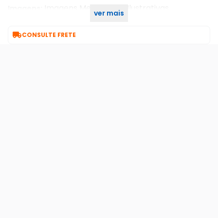
Imagens Meramente Ilustrativas.
Imagens:
ver mais
Intelbras
Marca:

CONSULTE FRETE