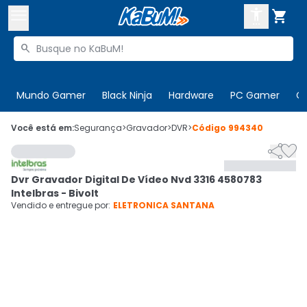



Buscar produtos


Enviar para:
Digite o CEP
Mundo Gamer
Black Ninja
Hardware
PC Gamer
C

Olá. Acesse sua conta
Você está em:
Segurança
>
Gravador
>
DVR
>
Código
994340


ENTRE

Departamentos
Dvr Gravador Digital De Vídeo Nvd 3316 4580783
CADASTRE-SE
Cupons

Intelbras - Bivolt
Vendido e entregue por:
ELETRONICA SANTANA
Mais Vendidos

Ativar tradutor em libras
