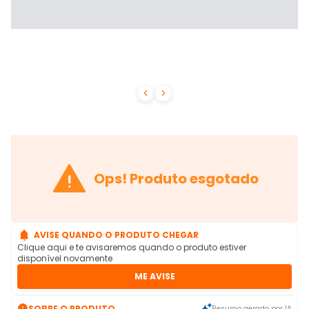



Ops! Produto esgotado

AVISE QUANDO O PRODUTO CHEGAR
Clique aqui e te avisaremos quando o produto estiver
disponível novamente
ME AVISE

SOBRE O PRODUTO
Resumo gerado por IA