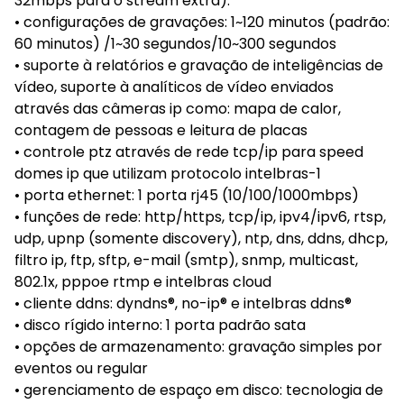
32mbps para o stream extra).
• configurações de gravações: 1~120 minutos (padrão:
60 minutos) /1~30 segundos/10~300 segundos
• suporte à relatórios e gravação de inteligências de
vídeo, suporte à analíticos de vídeo enviados
através das câmeras ip como: mapa de calor,
contagem de pessoas e leitura de placas
• controle ptz através de rede tcp/ip para speed
domes ip que utilizam protocolo intelbras-1
• porta ethernet: 1 porta rj45 (10/100/1000mbps)
• funções de rede: http/https, tcp/ip, ipv4/ipv6, rtsp,
udp, upnp (somente discovery), ntp, dns, ddns, dhcp,
filtro ip, ftp, sftp, e-mail (smtp), snmp, multicast,
802.1x, pppoe rtmp e intelbras cloud
• cliente ddns: dyndns®, no-ip® e intelbras ddns®
• disco rígido interno: 1 porta padrão sata
• opções de armazenamento: gravação simples por
eventos ou regular
• gerenciamento de espaço em disco: tecnologia de