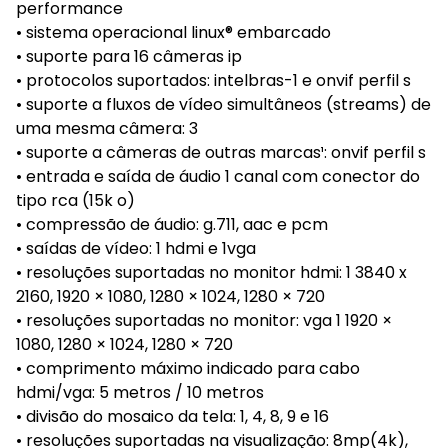
performance
• sistema operacional linux® embarcado
• suporte para 16 câmeras ip
• protocolos suportados: intelbras-1 e onvif perfil s
• suporte a fluxos de vídeo simultâneos (streams) de
uma mesma câmera: 3
• suporte a câmeras de outras marcas¹: onvif perfil s
• entrada e saída de áudio 1 canal com conector do
tipo rca (15k o)
• compressão de áudio: g.711, aac e pcm
• saídas de vídeo: 1 hdmi e 1vga
• resoluções suportadas no monitor hdmi: 1 3840 x
2160, 1920 × 1080, 1280 × 1024, 1280 × 720
• resoluções suportadas no monitor: vga 1 1920 ×
1080, 1280 × 1024, 1280 × 720
• comprimento máximo indicado para cabo
hdmi/vga: 5 metros / 10 metros
• divisão do mosaico da tela: 1, 4, 8, 9 e 16
• resoluções suportadas na visualização: 8mp(4k),