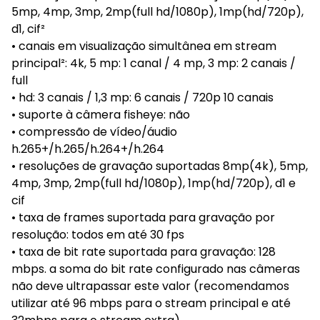
5mp, 4mp, 3mp, 2mp(full hd/1080p), 1mp(hd/720p),
d1, cif²
• canais em visualização simultânea em stream
principal²: 4k, 5 mp: 1 canal / 4 mp, 3 mp: 2 canais /
full
• hd: 3 canais / 1,3 mp: 6 canais / 720p 10 canais
• suporte à câmera fisheye: não
• compressão de vídeo/áudio
h.265+/h.265/h.264+/h.264
• resoluções de gravação suportadas 8mp(4k), 5mp,
4mp, 3mp, 2mp(full hd/1080p), 1mp(hd/720p), d1 e
cif
• taxa de frames suportada para gravação por
resolução: todos em até 30 fps
• taxa de bit rate suportada para gravação: 128
mbps. a soma do bit rate configurado nas câmeras
não deve ultrapassar este valor (recomendamos
utilizar até 96 mbps para o stream principal e até