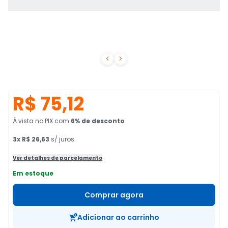


R$ 75,12
À vista no PIX
com
6
% de desconto
3
x
R$ 26,63
s/ juros
Ver detalhes de parcelamento
Em estoque
Comprar agora
Adicionar ao carrinho