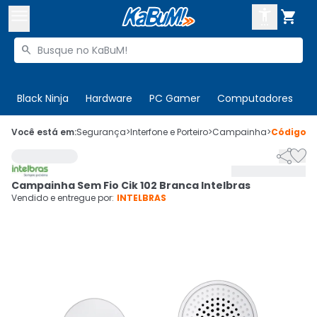



Buscar produtos


Enviar para:
Digite o CEP
Black Ninja
Hardware
PC Gamer
Computadores
P

Olá. Acesse sua conta
Você está em:
Segurança
>
Interfone e Porteiro
>
Campainha
>
Código
9


ENTRE

Departamentos
Campainha Sem Fio Cik 102 Branca Intelbras
CADASTRE-SE
Cupons

Vendido e entregue por:
INTELBRAS
Mais Vendidos

Ativar tradutor em libras
