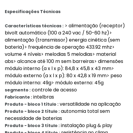
Especificações Técnicas
> alimentação (receptor)
Características técnicas :
bivolt automático (100 a 240 vac / 50-60 hz)>
alimentação (transmissor) energia cinética (sem
bateria)> frequência de operação 433.92 mhz>
volume 4 níveis> melodias 5 melodias> material
abs> alcance até 100 m sem barreiras> dimensões
módulo interno (a x l x p): 84,8 x 45,8 x 43 mm>
módulo externo (a x l x p): 80 x 42,8 x 19 mm> peso
módulo interno: 49g> módulo externo: 45g
controle de acesso
segmento :
intelbras
Fabricante :
versatilidade na aplicação
Produto - bloco 1 título :
autonomia total sem
Produto - bloco 2 título :
necessidade de baterias
instalação plug & play
Produto - bloco 3 título :
resistência ao clima
Produto - bloco 4 título :