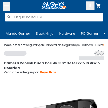



Buscar produtos


Enviar para:
Digite o CEP
Mundo Gamer
Black Ninja
Hardware
PC Gamer
C

Olá. Acesse sua conta
Você está em:
Segurança
>
Câmera de Segurança
>
Câmera Bullet
>
Có


ENTRE

Departamentos
Câmera Reolink Duo 2 Poe 4k 180° Detecção Ia Visão
CADASTRE-SE
Cupons

Colorida
Vendido e entregue por:
Boya Brasil
Mais Vendidos

Ativar tradutor em libras
