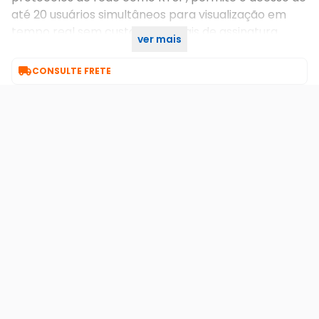
até 20 usuários simultâneos para visualização em
tempo real sem custos adicionais de assinatura.
ver mais
Garantia 90 dias

CONSULTE FRETE