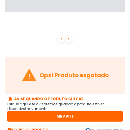



Ops! Produto esgotado

AVISE QUANDO O PRODUTO CHEGAR
Clique aqui e te avisaremos quando o produto estiver
disponível novamente
ME AVISE

SOBRE O PRODUTO
Resumo gerado por IA