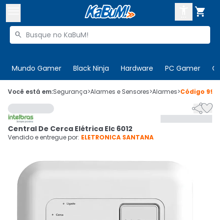



Buscar produtos


Enviar para:
Digite o CEP
Mundo Gamer
Black Ninja
Hardware
PC Gamer
C

Olá. Acesse sua conta
Você está em:
Segurança
>
Alarmes e Sensores
>
Alarmes
>
Código
995


ENTRE

Departamentos
Central De Cerca Elétrica Elc 6012
CADASTRE-SE
Cupons

Vendido e entregue por:
ELETRONICA SANTANA
Mais Vendidos

Ativar tradutor em libras
