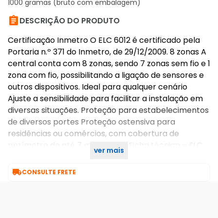
1000 gramas (bruto com embalagem)

DESCRIÇÃO DO PRODUTO
Certificação Inmetro O ELC 6012 é certificado pela
Portaria n.º 371 do Inmetro, de 29/12/2009. 8 zonas A
central conta com 8 zonas, sendo 7 zonas sem fio e 1
zona com fio, possibilitando a ligação de sensores e
outros dispositivos. Ideal para qualquer cenário
Ajuste a sensibilidade para facilitar a instalação em
diversas situações. Proteção para estabelecimentos
de diversos portes Proteção ostensiva para
residências ou comércios, com cobertura de
perímetro de até 7 mil metros. Ficha técnica – ELC
ver mais
6012.pdf

CONSULTE FRETE