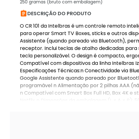
250 gramas (bruto com embalagem)

DESCRIÇÃO DO PRODUTO
O CR 101 da Intelbras é um controle remoto inte
para operar Smart TV Boxes, sticks e outros di
Assistente (quando pareado via Bluetooth), perm
receptor. Inclui teclas de atalho dedicadas para
tecla personalizável. O design é compacto, erg
Compatível com dispositivos da linha Intelbras Iz
Especificações Técnicas:n Conectividade via Blu
Google Assistente quando pareado por Bluetooth 
programável n Alimentação por 2 pilhas AAA (nã
n Compatível com Smart Box Full HD, Box 4K e sti
Netflix n Dimensões da embalagem (L × A × P): 5