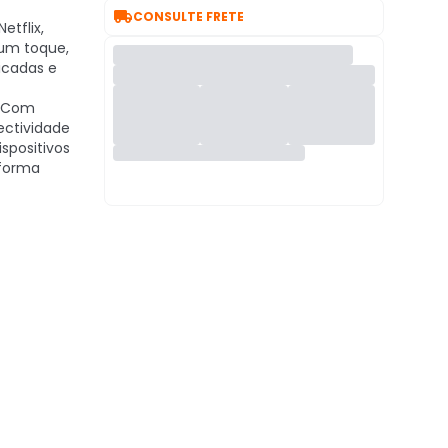

CONSULTE FRETE
etflix,
um toque,
icadas e
Com
ectividade
ispositivos
 forma