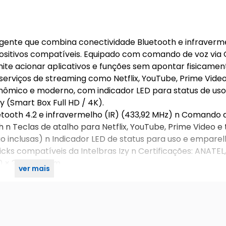
ligente que combina conectividade Bluetooth e infraverme
spositivos compatíveis. Equipado com comando de voz via
ite acionar aplicativos e funções sem apontar fisicamen
 serviços de streaming como Netflix, YouTube, Prime Vide
onômico e moderno, com indicador LED para status de uso
y (Smart Box Full HD / 4K).
etooth 4.2 e infravermelho (IR) (433,92 MHz) n Comando d
n Teclas de atalho para Netflix, YouTube, Prime Video e 
o inclusas) n Indicador LED de status para uso e empar
cks compatíveis da Intelbras Izy n Certificações: ANATEL
0 × 25 × 153 mm
ver mais