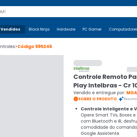
s
 Vendidos
Mais-v-
Black Ninja
Black Ninja
Hardware
Hardware
PC Gamer
PC Gamer
Computadore
Co
ntroles
>
Código
995246
Controle Remoto Pa
Play Intelbras - Cr 1
Vendido e entregue por:
MGA

SOBRE O PRODUTO
Resumo 
Controle Inteligente e V
Opere Smart TVs, Boxes e 
com Bluetooth e IR, desfr
comodidade do comando
Google Assistente.