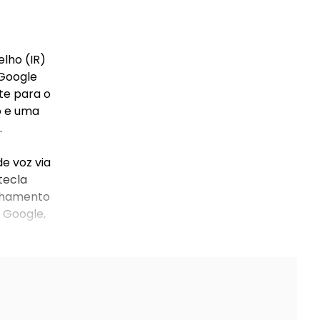
lho (IR)
 Google
te para o
o e uma
.
e voz via
tecla
elhamento
, Google,