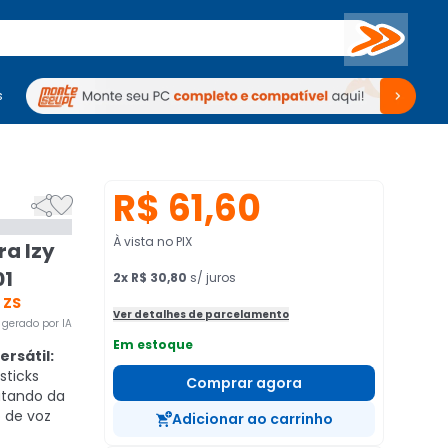
Buscar
s
mputadores
Periféricos
Periféricos
TV
Venda no KaBuM!
TV
Venda no KaBuM!
R$ 61,60


À vista no PIX
ra Izy
01
2
x
R$ 30,80
s/ juros
 ZS
Ver detalhes de parcelamento
gerado por IA
Em estoque
ersátil:
sticks
Comprar agora
utando da
 de voz
Adicionar ao carrinho