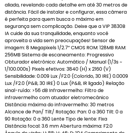
aliada, revelando cada detalhe em até 30 metros de
distância. Fácil de instalar e configurar, essa câmera
é perfeita para quem busca o máximo em
segurança sem complicação. Deixe que a VIP 3830B
IA cuide da sua tranquilidade, enquanto você
aproveita a vida sem preocupações! Sensor de
imagem: 8 Megapixels 1/2.7” CMOS ROM: 128MB RAM:
256MB Sistema de escaneamento: Progressivo
Obturador eletrônico: Automático / Manual (1/3s ~
1/100.000s) Pixels efetivos: 3840 (H) x 2160 (V)
Sensibilidade: 0.009 Lux /F2.0 (Colorido, 30 IRE) 0.0009
Lux /F2.0 (P&B, 30 IRE) 0 Lux (P&B, IR ligado) Relação
sinal-ruído: >56 dB Infravermelho: Filtro de
infravermelho com atuador eletromecânico
Distância máxima do infravermelho: 30 metros
Alcance de Pan/ Tilt/ Rotação: Pan: 0 a 360 Tilt: 0 a
90 Rotação: 0 a 360 Lente Tipo de lente: Fixa
Distância focal: 3.6 mm Abertura máxima: F2.0