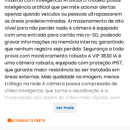
máxima com Inteligência Artificial O modelo possui
inteligência artificial que permite acionar alertas
apenas quando veículos ou pessoas ultrapassarem
as áreas predeterminadas. Armazenamento de alto
nível para não perder nada A câmera é equipada
com uma entrada para cartão micro-SD, podendo
gravar informações na memória interna, garantindo
que nenhum registro seja perdido. Segurança a toda
prova com monitoramento robusto A VIP 3830 IA é
uma câmera robusta, equipada com proteção IP67,
que garante maior resistência ao ser instalada em
áreas externas. Mais qualidade na imagem, menos
tráfego na rede A câmera possui compressão de
vídeo inteligente, que torna a visualização e a
transmissão dos dados de vídeo mais rápidas, sem
sobrecarregar a rede. Ficha técnica – VIP 3830
ver mais
IA.pdf

CONSULTE FRETE