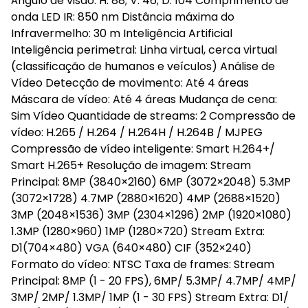
Ângulo de visão: H: 88; V: 46; D: 104 Comprimento de
onda LED IR: 850 nm Distância máxima do
Infravermelho: 30 m Inteligência Artificial
Inteligência perimetral: Linha virtual, cerca virtual
(classificação de humanos e veículos) Análise de
Vídeo Detecção de movimento: Até 4 áreas
Máscara de vídeo: Até 4 áreas Mudança de cena:
Sim Vídeo Quantidade de streams: 2 Compressão de
vídeo: H.265 / H.264 / H.264H / H.264B / MJPEG
Compressão de vídeo inteligente: Smart H.264+/
Smart H.265+ Resolução de imagem: Stream
Principal: 8MP (3840×2160) 6MP (3072×2048) 5.3MP
(3072×1728) 4.7MP (2880×1620) 4MP (2688×1520)
3MP (2048×1536) 3MP (2304×1296) 2MP (1920×1080)
1.3MP (1280×960) 1MP (1280×720) Stream Extra:
D1(704×480) VGA (640×480) CIF (352×240)
Formato do vídeo: NTSC Taxa de frames: Stream
Principal: 8MP (1 - 20 FPS), 6MP/ 5.3MP/ 4.7MP/ 4MP/
3MP/ 2MP/ 1.3MP/ 1MP (1 - 30 FPS) Stream Extra: D1/