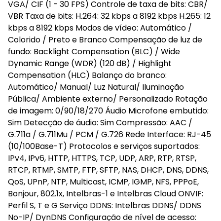
VGA/ CIF (1 - 30 FPS) Controle de taxa de bits: CBR/
VBR Taxa de bits: H.264: 32 kbps a 8192 kbps H.265: 12
kbps a 8192 kbps Modos de vídeo: Automático /
Colorido / Preto e Branco Compensação de luz de
fundo: Backlight Compensation (BLC) / Wide
Dynamic Range (WDR) (120 dB) / Highlight
Compensation (HLC) Balanço do branco:
Automático/ Manual/ Luz Natural/ Iluminação
Pública/ Ambiente externo/ Personalizado Rotação
de imagem: 0/90/18/270 Áudio Microfone embutido:
Sim Detecção de áudio: Sim Compressão: AAC /
G.711a / G.711Mu / PCM / G.726 Rede Interface: RJ-45
(10/100Base-T) Protocolos e serviços suportados:
IPv4, IPv6, HTTP, HTTPS, TCP, UDP, ARP, RTP, RTSP,
RTCP, RTMP, SMTP, FTP, SFTP, NAS, DHCP, DNS, DDNS,
QoS, UPnP, NTP, Multicast, ICMP, IGMP, NFS, PPPoE,
Bonjour, 802.1x, Intelbras-1 e Intelbras Cloud ONVIF:
Perfil S, T e G Serviço DDNS: Intelbras DDNS/ DDNS
No-IP/ DynDNS Configuração de nível de acesso: