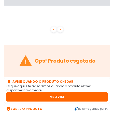



Ops! Produto esgotado

AVISE QUANDO O PRODUTO CHEGAR
Clique aqui e te avisaremos quando o produto estiver
disponível novamente
ME AVISE

SOBRE O PRODUTO
Resumo gerado por IA