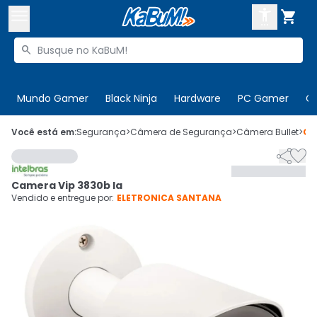



Buscar produtos


Enviar para:
Digite o CEP
Mundo Gamer
Black Ninja
Hardware
PC Gamer
C

Olá. Acesse sua conta
Você está em:
Segurança
>
Câmera de Segurança
>
Câmera Bullet
>
Có


ENTRE

Departamentos
Camera Vip 3830b Ia
CADASTRE-SE
Cupons

Vendido e entregue por:
ELETRONICA SANTANA
Mais Vendidos

Ativar tradutor em libras
