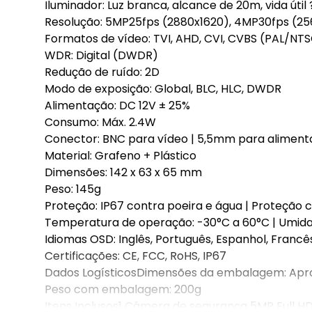
Iluminador: Luz branca, alcance de 20m, vida útil
Resolução: 5MP25fps (2880x1620), 4MP30fps (25
Formatos de vídeo: TVI, AHD, CVI, CVBS (PAL/NT
WDR: Digital (DWDR)
Redução de ruído: 2D
Modo de exposição: Global, BLC, HLC, DWDR
Alimentação: DC 12V ± 25%
Consumo: Máx. 2.4W
Conector: BNC para vídeo | 5,5mm para alimen
Material: Grafeno + Plástico
Dimensões: 142 x 63 x 65 mm
Peso: 145g
Proteção: IP67 contra poeira e água | Proteção 
Temperatura de operação: -30°C a 60°C | Umid
Idiomas OSD: Inglês, Português, Espanhol, Francês
Certificações: CE, FCC, RoHS, IP67
Dados LogísticosDimensões da embalagem: A
Peso com embalagem: 200g
Itens Inclusos1 Câmera de segurança 5MP Full H