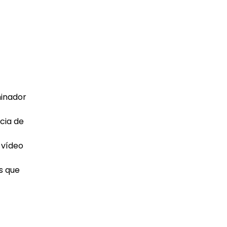
minador
ncia de
 vídeo
s que