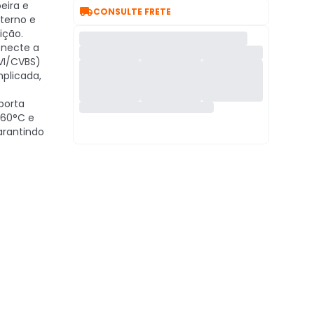
oeira e

CONSULTE FRETE
xterno e
ição.
necte a
VI/CVBS)
plicada,
porta
 60°C e
arantindo