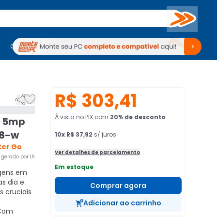
Buscar
PC Gamer
Computadores
Computadores
Periféricos
Periféricos
TV
Venda no KaBuM!
TV
Venda no KaBuM!
R$ 303,41


À vista no PIX
com
20
% de desconto
t 5mp
28-w
10
x
R$ 37,92
s/ juros
ter Go
Ver detalhes de parcelamento
gerado por IA
Em estoque
gens em
as dia e
Comprar agora
s cruciais
Adicionar ao carrinho
Com