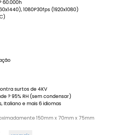
 ? 60.000h
60x1440), 1080P30fps (1920x1080)
SC)
tação
contra surtos de 4KV
ade ? 95% RH (sem condensar)
, Italiano e mais 6 idiomas
proximadamente 150mm x 70mm x 75mm
D