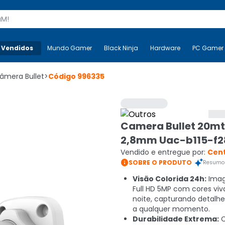
s
 Vendidos
Mais-v-
Mundo Gamer
Mundo Gamer
Black Ninja
Black Ninja
Hardware
Hardware
PC Gamer
âmera Bullet
>
Código
996335
Camera Bullet 20m
2,8mm Uac-b115-f
Vendido e entregue por:
Cen

SOBRE O PRODUTO
Resumo 
Visão Colorida 24h:
Ima
Full HD 5MP com cores viv
noite, capturando detalhe
a qualquer momento.
Durabilidade Extrema: