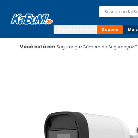
Enviar para:

Buscar produto
Digite o CEP

Departamentos
Cupons
Mais
Você está em:
Segurança
>
Câmera de Segurança
>
C