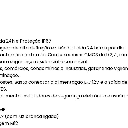
da 24h e Proteção IP67
ns de alta definição e visão colorida 24 horas por dia,
nternos e externos. Com um sensor CMOS de 1/2,7", ilu
 para segurança residencial e comercial.
os, comércios, condomínios e indústrias, garantindo vigilâ
minação.
ostes. Basta conectar a alimentação DC 12V e a saída de
BS.
amento, instaladores de segurança eletrônica e usuário
5MP
 lux (com luz branca ligada)
agem M12