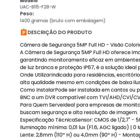
Modelo
UAC-B115-F28-W
Peso
:
1400 gramas (bruto com embalagem)

DESCRIÇÃO DO PRODUTO
Câmera de Segurança 5MP Full HD - Visão Colori
A Câmera de Segurança 5MP Full HD oferece image
garantindo monitoramento eficaz em ambientes i
de luz branca e proteção IP67, é a solução ideal
Onde UtilizarIndicada para residências, escritóri
alta qualidade mesmo em condições de baixa ilu
Como InstalarPode ser instalada em cantos ou p
BNC a um DVR compatível com TVI/AHD/CVI/CV
Para Quem ServeIdeal para empresas de monitor
buscam segurança e alta resolução de imagem.
Especificação TécnicaSensor: CMOS de 1/2,7" - 
Iluminação mínima: 0,01 lux (F1.6, AGC ligado) | 0
Lente: 2,8mm (110º H) ou 4,0mm (90º H) - Mont