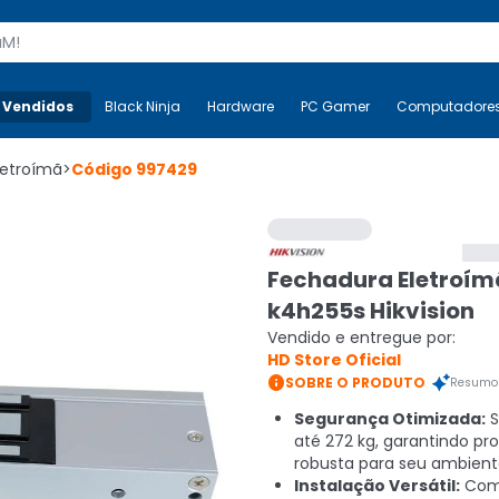
s
 Vendidos
Mais-v-
Black Ninja
Black Ninja
Hardware
Hardware
PC Gamer
PC Gamer
Computadore
Co
letroímã
>
Código
997429
Fechadura Eletroím
k4h255s Hikvision
Vendido e entregue por:
HD Store Oficial

SOBRE O PRODUTO
Resumo 
Segurança Otimizada:
S
até 272 kg, garantindo pr
robusta para seu ambient
Instalação Versátil:
Comp