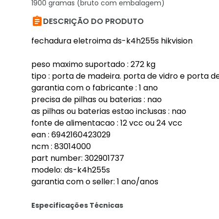
1900 gramas (bruto com embalagem)

DESCRIÇÃO DO PRODUTO
fechadura eletroima ds-k4h255s hikvision
peso maximo suportado : 272 kg
tipo : porta de madeira. porta de vidro e porta d
garantia com o fabricante : 1 ano
precisa de pilhas ou baterias : nao
as pilhas ou baterias estao inclusas : nao
fonte de alimentacao : 12 vcc ou 24 vcc
ean : 6942160423029
ncm : 83014000
part number: 302901737
modelo: ds-k4h255s
garantia com o seller: 1 ano/anos
Especificações Técnicas