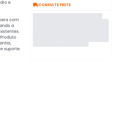
idro e

CONSULTE FRETE
era com
cando a
xistentes.
Produto
antia,
e suporte.