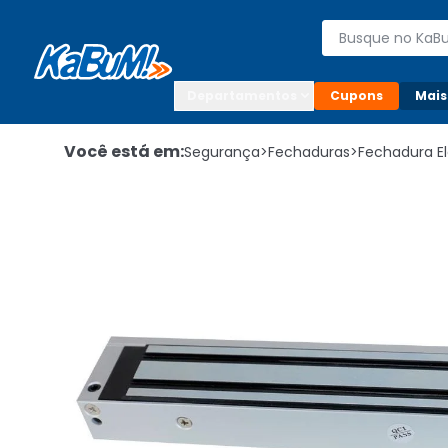
Enviar para:

Buscar produto
Digite o CEP

Departamentos
Cupons
Mais
Você está em:
Segurança
>
Fechaduras
>
Fechadura E