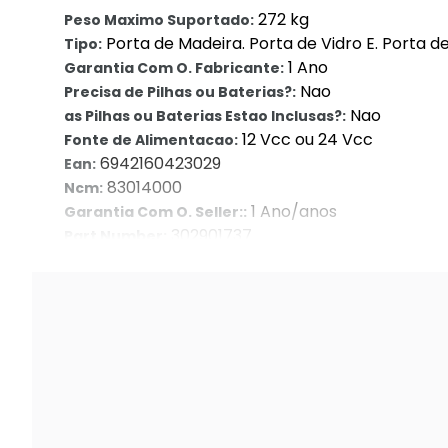
272 kg
Peso Maximo Suportado:
Porta de Madeira. Porta de Vidro E. Porta d
Tipo:
1 Ano
Garantia Com O. Fabricante:
Nao
Precisa de Pilhas ou Baterias?:
Nao
as Pilhas ou Baterias Estao Inclusas?:
12 Vcc ou 24 Vcc
Fonte de Alimentacao:
6942160423029
Ean:
83014000
Ncm:
1 Ano/anos
Garantia Com O. Seller::
302901737
Part Number:
Hikvision
Marca: