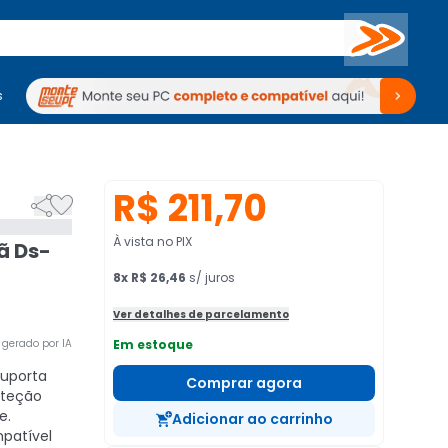
Buscar
s
mputadores
Periféricos
Periféricos
TV
Venda no KaBuM!
TV
Venda no KaBuM!
R$ 211,70


À vista no PIX
ã Ds-
8
x
R$ 26,46
s/ juros
Ver detalhes de parcelamento
gerado por IA
Em estoque
uporta
Comprar agora
oteção
e.
Adicionar ao carrinho
atível