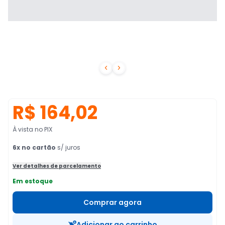


R$ 164,02
À vista no PIX
6
x no cartão
s/ juros
Ver detalhes de parcelamento
Em estoque
Comprar agora
Adicionar ao carrinho