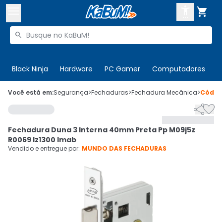



Buscar produtos


Enviar para:
Digite o CEP
Black Ninja
Hardware
PC Gamer
Computadores
P

Olá. Acesse sua conta
Você está em:
Segurança
>
Fechaduras
>
Fechadura Mecânica
>
Códi


ENTRE

Departamentos
Fechadura Duna 3 Interna 40mm Preta Pp M09j5z
CADASTRE-SE
Cupons

R0069 Iz1300 Imab
Vendido e entregue por:
MUNDO DAS FECHADURAS
Mais Vendidos

Ativar tradutor em libras
