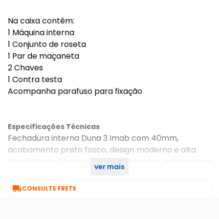
Na caixa contêm:
1 Máquina interna
1 Conjunto de roseta
1 Par de maçaneta
2 Chaves
1 Contra testa
Acompanha parafuso para fixação
Especificações Técnicas
Fechadura interna Duna 3 Imab com 40mm,
acabamento preto fosco, design moderno e alta
durabilidade. Ideal para portas internas, proporciona
ver mais
segurança e estilo com fácil instalação.

CONSULTE FRETE