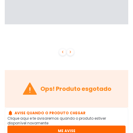



Ops! Produto esgotado

AVISE QUANDO O PRODUTO CHEGAR
Clique aqui e te avisaremos quando o produto estiver
disponível novamente
ME AVISE