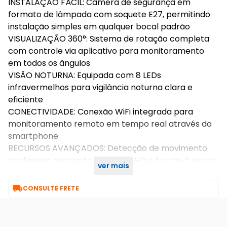
INSTALAÇÃO FÁCIL: Câmera de segurança em
formato de lâmpada com soquete E27, permitindo
instalação simples em qualquer bocal padrão
VISUALIZAÇÃO 360°: Sistema de rotação completa
com controle via aplicativo para monitoramento
em todos os ângulos
VISÃO NOTURNA: Equipada com 8 LEDs
infravermelhos para vigilância noturna clara e
eficiente
CONECTIVIDADE: Conexão WiFi integrada para
monitoramento remoto em tempo real através do
smartphone
RECURSOS AVANÇADOS: Detecção de movimento
inteligente, gravação em 1080P HD e função à prova
ver mais
d'água para uso interno e externo

CONSULTE FRETE