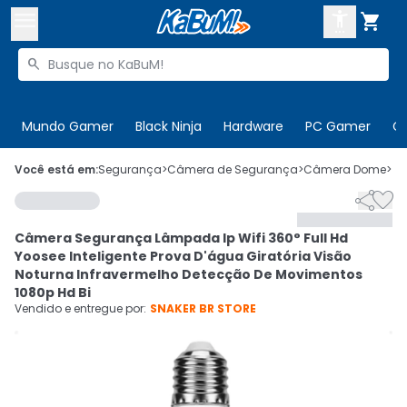



Buscar produtos


Enviar para:
Digite o CEP
Mundo Gamer
Black Ninja
Hardware
PC Gamer
C

Olá. Acesse sua conta
Você está em:
Segurança
>
Câmera de Segurança
>
Câmera Dome
>
C


ENTRE

Departamentos
Câmera Segurança Lâmpada Ip Wifi 360° Full Hd
CADASTRE-SE
Cupons

Yoosee Inteligente Prova D'água Giratória Visão
Noturna Infravermelho Detecção De Movimentos
Mais Vendidos

1080p Hd Bi
Vendido e entregue por:
SNAKER BR STORE
Ativar tradutor em libras
