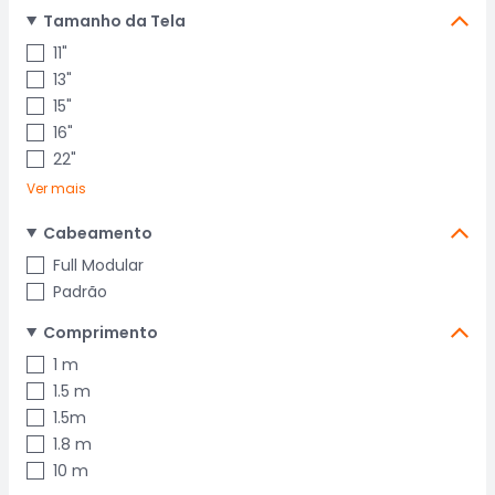
Tamanho da Tela
11"
13"
15"
16"
22"
Ver mais
Cabeamento
Full Modular
Padrão
Comprimento
1 m
1.5 m
1.5m
1.8 m
10 m