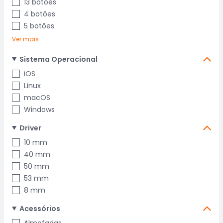
13 botões
4 botões
5 botões
Ver mais
Sistema Operacional
iOS
Linux
macOS
Windows
Driver
10 mm
40 mm
50 mm
53 mm
8 mm
Acessórios