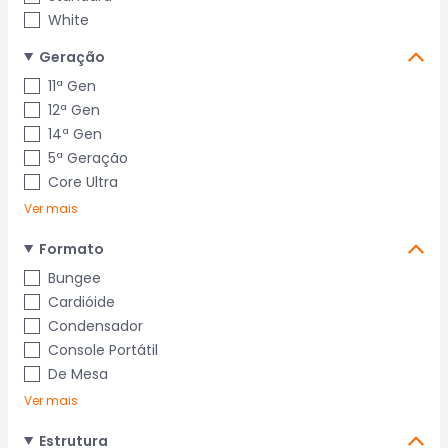
White
Geração
11ª Gen
12ª Gen
14ª Gen
5ª Geração
Core Ultra
Ver mais
Formato
Bungee
Cardióide
Condensador
Console Portátil
De Mesa
Ver mais
Estrutura