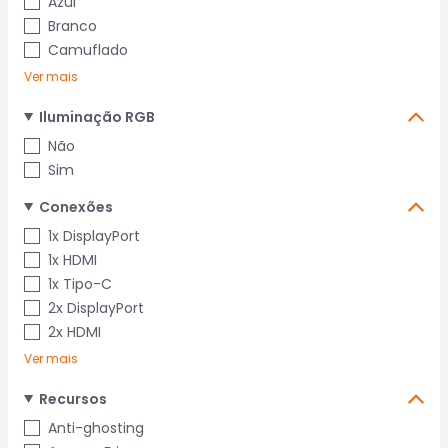
Azul
Branco
Camuflado
Ver mais
Iluminação RGB
Não
Sim
Conexões
1x DisplayPort
1x HDMI
1x Tipo-C
2x DisplayPort
2x HDMI
Ver mais
Recursos
Anti-ghosting