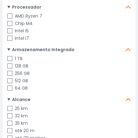
Processador
AMD Ryzen 7
Chip M4
Intel i5
Intel i7
Armazenamento Integrado
1 TB
128 GB
256 GB
512 GB
64 GB
Alcance
25 km
32 km
35 km
até 20 m