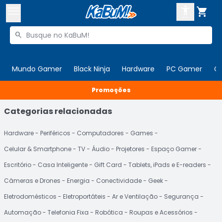



Buscar produtos


Enviar para:
Digite o CEP
Mundo Gamer
Black Ninja
Hardware
PC Gamer
C

Promoções
Olá. Acesse sua conta
Categorias relacionadas
ENTRE

Departamentos
CADASTRE-SE
Hardware
Periféricos
Computadores
Games
Cupons

Celular & Smartphone
TV
Áudio
Projetores
Espaço Gamer
Mais Vendidos

Escritório
Casa Inteligente
Gift Card
Tablets, iPads e E-readers
Ativar tradutor em libras

Câmeras e Drones
Energia
Conectividade
Geek
Eletrodomésticos
Eletroportáteis
Ar e Ventilação
Segurança
Automação
Telefonia Fixa
Robótica
Roupas e Acessórios