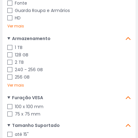
Fonte
Guarda Roupa e Armários
HD
Ver mais
Armazenamento
1 TB
128 GB
2 TB
240 - 256 GB
256 GB
Ver mais
Furação VESA
100 x 100 mm
75 x 75 mm
Tamanho Suportado
até 15"