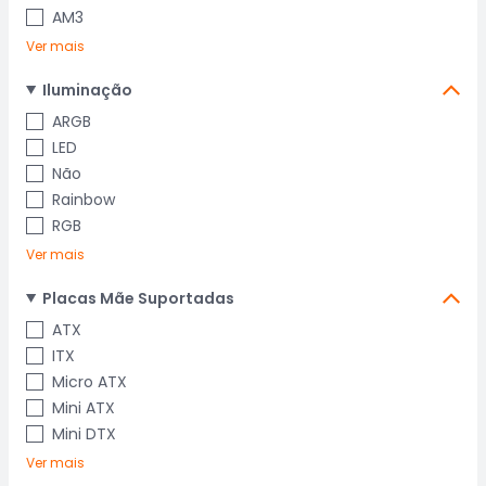
AM3
Ver mais
Iluminação
ARGB
LED
Não
Rainbow
RGB
Ver mais
Placas Mãe Suportadas
ATX
ITX
Micro ATX
Mini ATX
Mini DTX
Ver mais