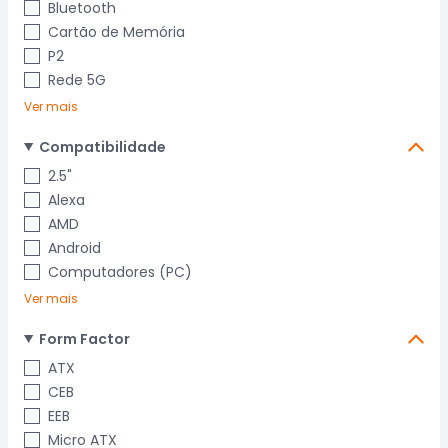
Bluetooth
Cartão de Memória
P2
Rede 5G
Ver mais
Compatibilidade
2.5"
Alexa
AMD
Android
Computadores (PC)
Ver mais
Form Factor
ATX
CEB
EEB
Micro ATX