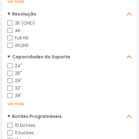
Ver mais
Resolução
2K (QHD)
4K
Full HD
WQHD
Capacidades do Suporte
24"
26"
29"
32"
39"
Ver mais
Botões Programáveis
10 botões
11 botões