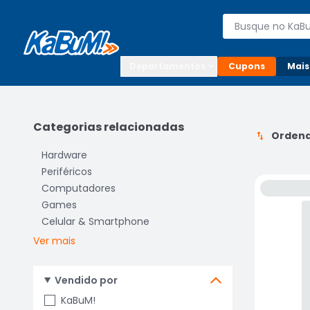
Enviar para:

Buscar produto
Digite o CEP

Departamentos
Cupons
Mais
Categorias relacionadas
Ordena
Hardware
Periféricos
Computadores
Games
Celular & Smartphone
Ver mais
Vendido por
KaBuM!