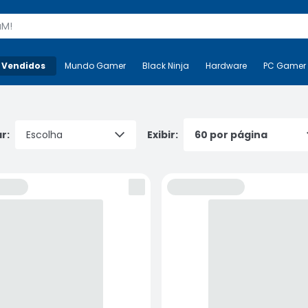
s
 Vendidos
Mais-v-
Mundo Gamer
Mundo Gamer
Black Ninja
Black Ninja
Hardware
Hardware
PC Gamer
r:
Exibir: