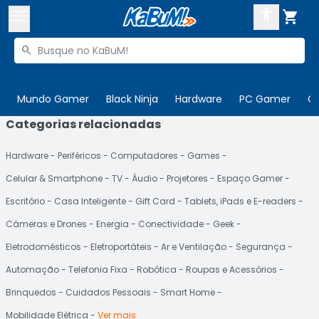



Buscar produtos


Enviar para:
Digite o CEP
Mundo Gamer
Black Ninja
Hardware
PC Gamer
C
Categorias relacionadas

Olá. Acesse sua conta
Hardware
Periféricos
Computadores
Games
ENTRE

Departamentos
Celular & Smartphone
TV
Áudio
Projetores
Espaço Gamer
CADASTRE-SE
Cupons

Escritório
Casa Inteligente
Gift Card
Tablets, iPads e E-readers
Câmeras e Drones
Energia
Conectividade
Geek
Mais Vendidos

Eletrodomésticos
Eletroportáteis
Ar e Ventilação
Segurança
Ativar tradutor em libras

Automação
Telefonia Fixa
Robótica
Roupas e Acessórios
Brinquedos
Cuidados Pessoais
Smart Home
Mobilidade Elétrica
Ver mais