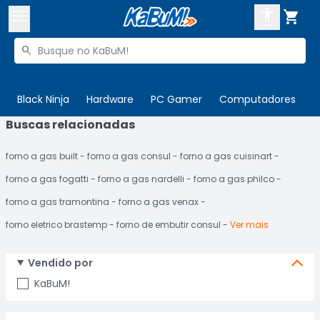



Buscar produtos


Enviar para:
Digite o CEP
Black Ninja
Hardware
PC Gamer
Computadores
P
Buscas relacionadas

Olá. Acesse sua conta
forno a gas built
forno a gas consul
forno a gas cuisinart
ENTRE

Departamentos
forno a gas fogatti
forno a gas nardelli
forno a gas philco
CADASTRE-SE
Cupons

forno a gas tramontina
forno a gas venax
forno eletrico brastemp
forno de embutir consul
Ver mais
Mais Vendidos

Ativar tradutor em libras

Vendido por
KaBuM!