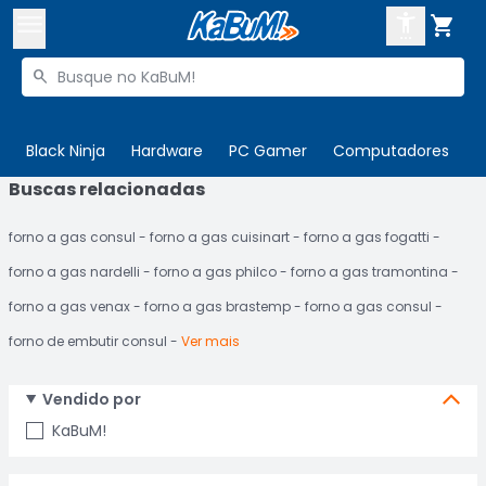



Buscar produtos


Enviar para:
Digite o CEP
Black Ninja
Hardware
PC Gamer
Computadores
P
Buscas relacionadas

Olá. Acesse sua conta
forno a gas consul
forno a gas cuisinart
forno a gas fogatti
ENTRE

Departamentos
forno a gas nardelli
forno a gas philco
forno a gas tramontina
CADASTRE-SE
Cupons

forno a gas venax
forno a gas brastemp
forno a gas consul
forno de embutir consul
Ver mais
Mais Vendidos

Ativar tradutor em libras

Vendido por
KaBuM!