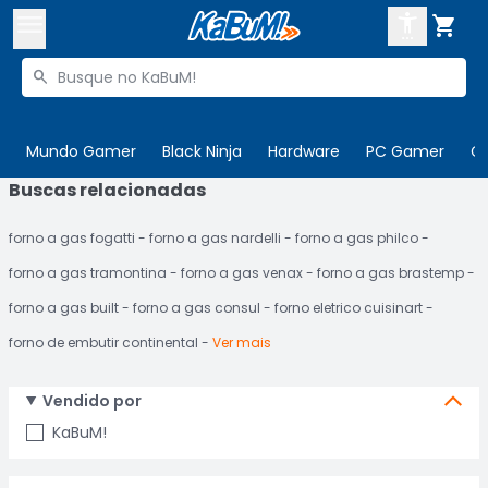



Buscar produtos


Enviar para:
Digite o CEP
Mundo Gamer
Black Ninja
Hardware
PC Gamer
C
Buscas relacionadas

Olá. Acesse sua conta
forno a gas fogatti
forno a gas nardelli
forno a gas philco
ENTRE

Departamentos
forno a gas tramontina
forno a gas venax
forno a gas brastemp
CADASTRE-SE
Cupons

forno a gas built
forno a gas consul
forno eletrico cuisinart
forno de embutir continental
Ver mais
Mais Vendidos

Ativar tradutor em libras

Vendido por
KaBuM!