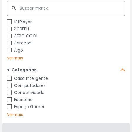
1StPlayer
3GREEN
AERO COOL
Aerocool
Aigo
Ver mais
Categorias
Casa Inteligente
Computadores
Conectividade
Escritório
Espaço Gamer
Ver mais