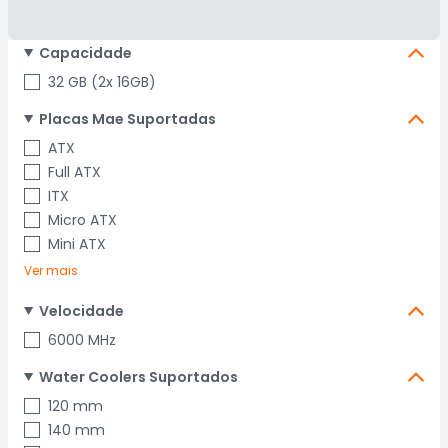
Capacidade
32 GB (2x 16GB)
Placas Mae Suportadas
ATX
Full ATX
ITX
Micro ATX
Mini ATX
Ver mais
Velocidade
6000 MHz
Water Coolers Suportados
120 mm
140 mm