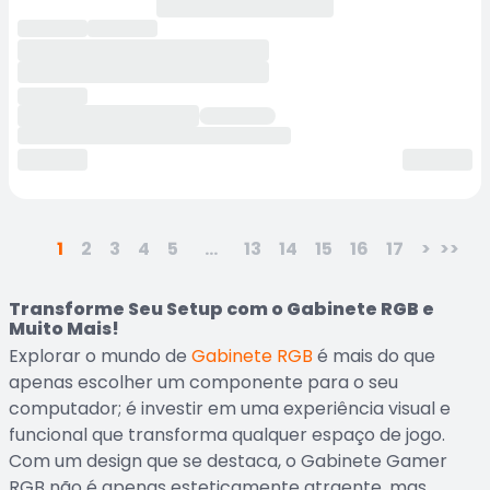
1
2
3
4
5
...
13
14
15
16
17
>
>>
Transforme Seu Setup com o Gabinete RGB e
Muito Mais!
Explorar o mundo de
Gabinete RGB
é mais do que
apenas escolher um componente para o seu
computador; é investir em uma experiência visual e
funcional que transforma qualquer espaço de jogo.
Com um design que se destaca, o Gabinete Gamer
RGB não é apenas esteticamente atraente, mas