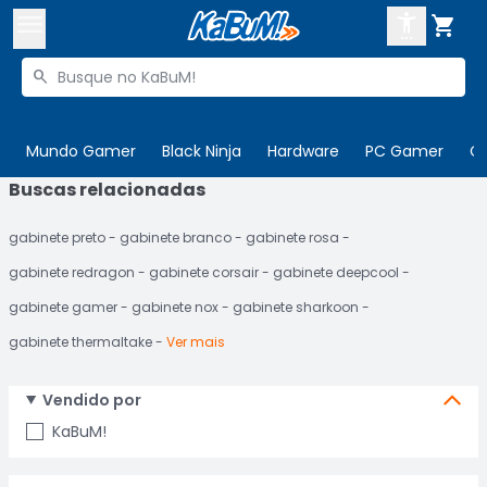



Buscar produtos


Enviar para:
Digite o CEP
Mundo Gamer
Black Ninja
Hardware
PC Gamer
C
Buscas relacionadas

Olá. Acesse sua conta
gabinete preto
gabinete branco
gabinete rosa
ENTRE

Departamentos
gabinete redragon
gabinete corsair
gabinete deepcool
CADASTRE-SE
Cupons

gabinete gamer
gabinete nox
gabinete sharkoon
gabinete thermaltake
Ver mais
Mais Vendidos

Ativar tradutor em libras

Vendido por
KaBuM!