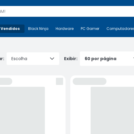
s
 Vendidos
Mais-v-
Black Ninja
Black Ninja
Hardware
Hardware
PC Gamer
PC Gamer
Computadore
Co
r:
Exibir: