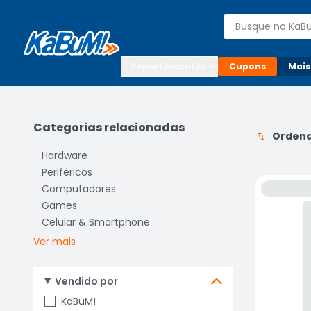
Enviar para:

Buscar produto
Digite o CEP

Departamentos
Cupons
Mais
Categorias relacionadas
Ordena
Hardware
Periféricos
Computadores
Games
Celular & Smartphone
Ver mais
Vendido por
KaBuM!