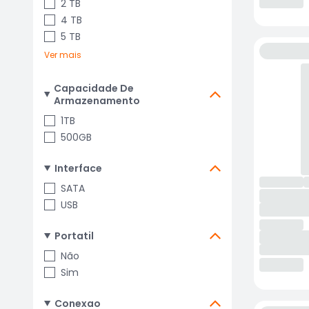
2 TB
4 TB
5 TB
Ver mais
Capacidade De
Armazenamento
1TB
500GB
Interface
SATA
USB
Portatil
Não
Sim
Conexao