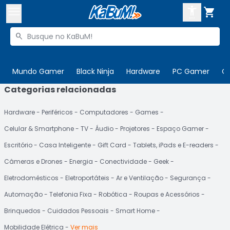



Buscar produtos


Enviar para:
Digite o CEP
Mundo Gamer
Black Ninja
Hardware
PC Gamer
C
Categorias relacionadas

Olá. Acesse sua conta
Hardware
Periféricos
Computadores
Games
ENTRE

Departamentos
Celular & Smartphone
TV
Áudio
Projetores
Espaço Gamer
CADASTRE-SE
Cupons

Escritório
Casa Inteligente
Gift Card
Tablets, iPads e E-readers
Câmeras e Drones
Energia
Conectividade
Geek
Mais Vendidos

Eletrodomésticos
Eletroportáteis
Ar e Ventilação
Segurança
Ativar tradutor em libras

Automação
Telefonia Fixa
Robótica
Roupas e Acessórios
Brinquedos
Cuidados Pessoais
Smart Home
Mobilidade Elétrica
Ver mais