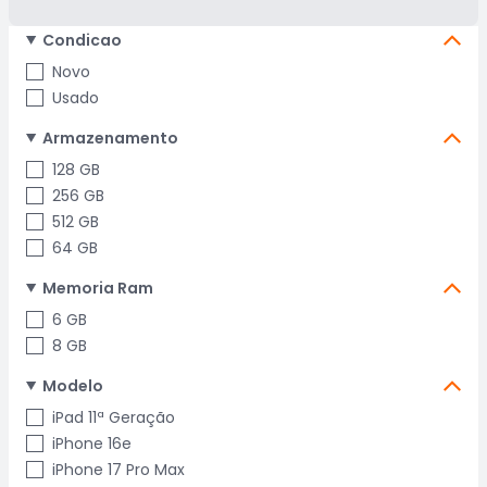
Condicao
Novo
Usado
Armazenamento
128 GB
256 GB
512 GB
64 GB
Memoria Ram
6 GB
8 GB
Modelo
iPad 11ª Geração
iPhone 16e
iPhone 17 Pro Max