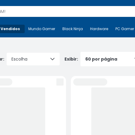
s
 Vendidos
Mais-v-
Mundo Gamer
Mundo Gamer
Black Ninja
Black Ninja
Hardware
Hardware
PC Gamer
r:
Exibir: