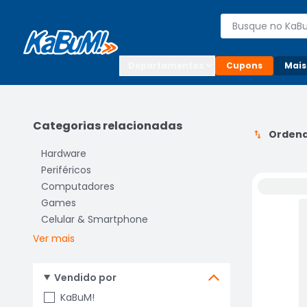
Enviar para:

Buscar produto
Digite o CEP

Departamentos
Cupons
Mais
Categorias relacionadas
Ordena
Hardware
Periféricos
Computadores
Games
Celular & Smartphone
Ver mais
Vendido por
KaBuM!