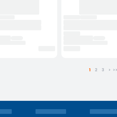
1
2
3
>
>