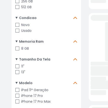
256 GB
512 GB
Condicao
Novo
Usado
Memoria Ram
8 GB
Tamanho Da Tela
11"
13"
Modelo
iPad 11ª Geração
iPhone 17 Pro
iPhone 17 Pro Max