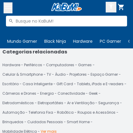



Buscar produtos


Enviar para:
Digite o CEP
Mundo Gamer
Black Ninja
Hardware
PC Gamer
C
Categorias relacionadas

Olá. Acesse sua conta
Hardware
Periféricos
Computadores
Games
ENTRE

Departamentos
Celular & Smartphone
TV
Áudio
Projetores
Espaço Gamer
CADASTRE-SE
Cupons

Escritório
Casa Inteligente
Gift Card
Tablets, iPads e E-readers
Câmeras e Drones
Energia
Conectividade
Geek
Mais Vendidos

Eletrodomésticos
Eletroportáteis
Ar e Ventilação
Segurança
Ativar tradutor em libras

Automação
Telefonia Fixa
Robótica
Roupas e Acessórios
Brinquedos
Cuidados Pessoais
Smart Home
Mobilidade Elétrica
Ver mais