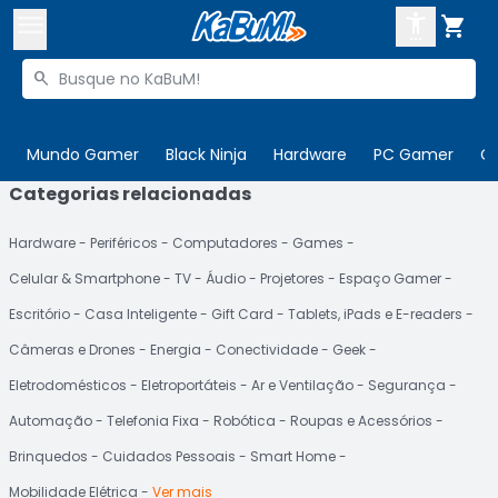



Buscar produtos


Enviar para:
Digite o CEP
Mundo Gamer
Black Ninja
Hardware
PC Gamer
C
Categorias relacionadas

Olá. Acesse sua conta
Hardware
Periféricos
Computadores
Games
ENTRE

Departamentos
Celular & Smartphone
TV
Áudio
Projetores
Espaço Gamer
CADASTRE-SE
Cupons

Escritório
Casa Inteligente
Gift Card
Tablets, iPads e E-readers
Câmeras e Drones
Energia
Conectividade
Geek
Mais Vendidos

Eletrodomésticos
Eletroportáteis
Ar e Ventilação
Segurança
Ativar tradutor em libras

Automação
Telefonia Fixa
Robótica
Roupas e Acessórios
Brinquedos
Cuidados Pessoais
Smart Home
Mobilidade Elétrica
Ver mais