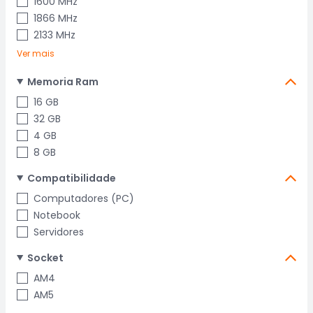
1600 MHz
1866 MHz
2133 MHz
Ver mais
Memoria Ram
16 GB
32 GB
4 GB
8 GB
Compatibilidade
Computadores (PC)
Notebook
Servidores
Socket
AM4
AM5