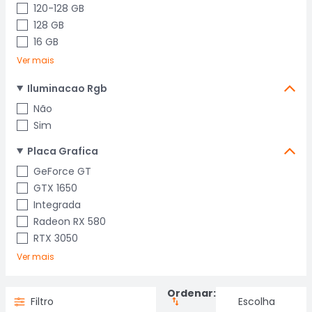
120-128 GB
128 GB
16 GB
Ver mais
Iluminacao Rgb
Não
Sim
Placa Grafica
GeForce GT
GTX 1650
Integrada
Radeon RX 580
RTX 3050
Ver mais
Ordenar:
Filtro