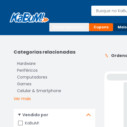
Enviar para:

Buscar produto
Digite o CEP

Departamentos
Cupons
Mais
Categorias relacionadas
Ordena
Hardware
Periféricos
Computadores
Games
Celular & Smartphone
Ver mais
Vendido por
KaBuM!