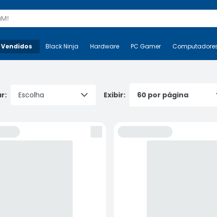
s
 Vendidos
Mais-v-
Black Ninja
Black Ninja
Hardware
Hardware
PC Gamer
PC Gamer
Computadore
Co
r:
Exibir: