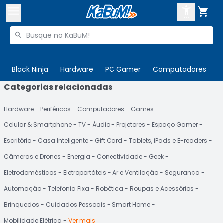



Buscar produtos


Enviar para:
Digite o CEP
Black Ninja
Hardware
PC Gamer
Computadores
P
Categorias relacionadas

Olá. Acesse sua conta
Hardware
Periféricos
Computadores
Games
ENTRE

Departamentos
Celular & Smartphone
TV
Áudio
Projetores
Espaço Gamer
CADASTRE-SE
Cupons

Escritório
Casa Inteligente
Gift Card
Tablets, iPads e E-readers
Câmeras e Drones
Energia
Conectividade
Geek
Mais Vendidos

Eletrodomésticos
Eletroportáteis
Ar e Ventilação
Segurança
Ativar tradutor em libras

Automação
Telefonia Fixa
Robótica
Roupas e Acessórios
Brinquedos
Cuidados Pessoais
Smart Home
Mobilidade Elétrica
Ver mais