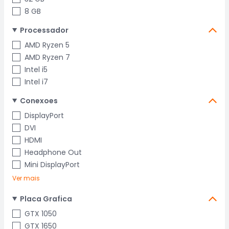
8 GB
Processador
AMD Ryzen 5
AMD Ryzen 7
Intel i5
Intel i7
Conexoes
DisplayPort
DVI
HDMI
Headphone Out
Mini DisplayPort
Ver mais
Placa Grafica
GTX 1050
GTX 1650