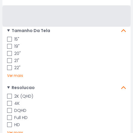
Tamanho Da Tela
15"
19"
20"
21"
22"
Ver mais
Resolucao
2K (QHD)
4K
DQHD
Full HD
HD
Ver mais