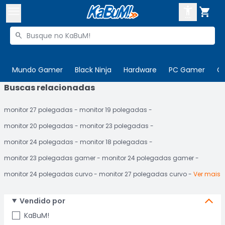



Buscar produtos


Enviar para:
Digite o CEP
Mundo Gamer
Black Ninja
Hardware
PC Gamer
C
Buscas relacionadas

Olá. Acesse sua conta
monitor 27 polegadas
monitor 19 polegadas
ENTRE

Departamentos
monitor 20 polegadas
monitor 23 polegadas
CADASTRE-SE
Cupons

monitor 24 polegadas
monitor 18 polegadas
monitor 23 polegadas gamer
monitor 24 polegadas gamer
Mais Vendidos

monitor 24 polegadas curvo
monitor 27 polegadas curvo
Ver mais
Ativar tradutor em libras

Vendido por
KaBuM!