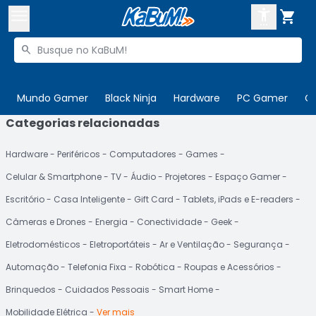



Buscar produtos


Enviar para:
Digite o CEP
Mundo Gamer
Black Ninja
Hardware
PC Gamer
C
Categorias relacionadas

Olá. Acesse sua conta
Hardware
Periféricos
Computadores
Games
ENTRE

Departamentos
Celular & Smartphone
TV
Áudio
Projetores
Espaço Gamer
CADASTRE-SE
Cupons

Escritório
Casa Inteligente
Gift Card
Tablets, iPads e E-readers
Câmeras e Drones
Energia
Conectividade
Geek
Mais Vendidos

Eletrodomésticos
Eletroportáteis
Ar e Ventilação
Segurança
Ativar tradutor em libras

Automação
Telefonia Fixa
Robótica
Roupas e Acessórios
Brinquedos
Cuidados Pessoais
Smart Home
Mobilidade Elétrica
Ver mais