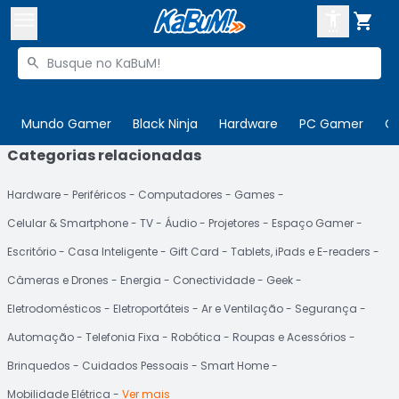



Buscar produtos


Enviar para:
Digite o CEP
Mundo Gamer
Black Ninja
Hardware
PC Gamer
C
Categorias relacionadas

Olá. Acesse sua conta
Hardware
Periféricos
Computadores
Games
ENTRE

Departamentos
Celular & Smartphone
TV
Áudio
Projetores
Espaço Gamer
CADASTRE-SE
Cupons

Escritório
Casa Inteligente
Gift Card
Tablets, iPads e E-readers
Câmeras e Drones
Energia
Conectividade
Geek
Mais Vendidos

Eletrodomésticos
Eletroportáteis
Ar e Ventilação
Segurança
Ativar tradutor em libras

Automação
Telefonia Fixa
Robótica
Roupas e Acessórios
Brinquedos
Cuidados Pessoais
Smart Home
Mobilidade Elétrica
Ver mais