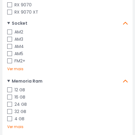
RX 9070
RX 9070 XT
Socket
AM2
AM3
AM4
AM5
FM2+
Ver mais
Memoria Ram
12 GB
16 GB
24 GB
32 GB
4 GB
Ver mais