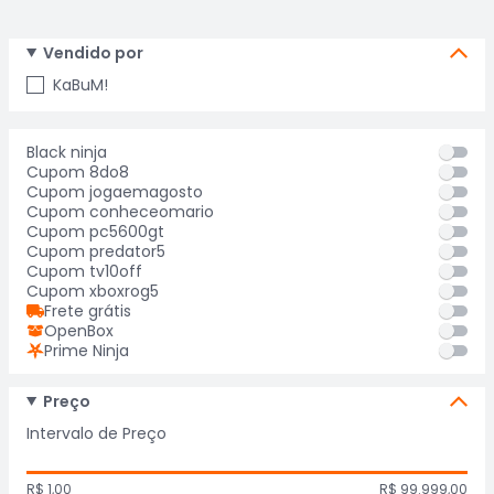
Vendido por
KaBuM!
Black ninja
Cupom 8do8
Cupom jogaemagosto
Cupom conheceomario
Cupom pc5600gt
Cupom predator5
Cupom tv10off
Cupom xboxrog5
Frete grátis
OpenBox
Prime Ninja
Preço
Intervalo de Preço
R$ 1,00
R$ 99.999,00