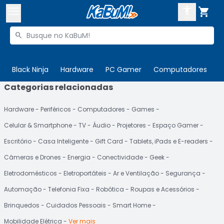



Buscar produtos


Enviar para:
Digite o CEP
Black Ninja
Hardware
PC Gamer
Computadores
P
Categorias relacionadas

Olá. Acesse sua conta
Hardware
Periféricos
Computadores
Games
ENTRE

Departamentos
Celular & Smartphone
TV
Áudio
Projetores
Espaço Gamer
CADASTRE-SE
Cupons

Escritório
Casa Inteligente
Gift Card
Tablets, iPads e E-readers
Câmeras e Drones
Energia
Conectividade
Geek
Mais Vendidos

Eletrodomésticos
Eletroportáteis
Ar e Ventilação
Segurança
Ativar tradutor em libras

Automação
Telefonia Fixa
Robótica
Roupas e Acessórios
Brinquedos
Cuidados Pessoais
Smart Home
Mobilidade Elétrica
Ver mais