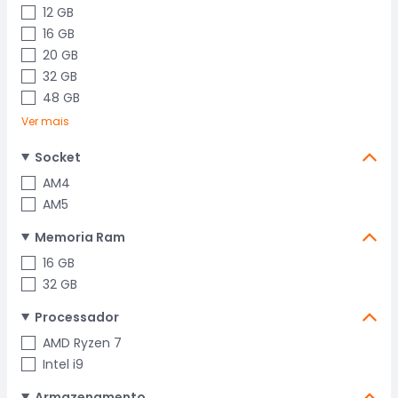
12 GB
16 GB
20 GB
32 GB
48 GB
Ver mais
Socket
AM4
AM5
Memoria Ram
16 GB
32 GB
Processador
AMD Ryzen 7
Intel i9
Armazenamento