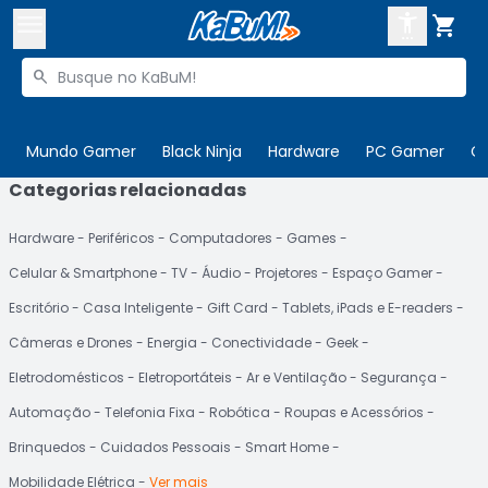



Buscar produtos


Enviar para:
Digite o CEP
Mundo Gamer
Black Ninja
Hardware
PC Gamer
C
Categorias relacionadas

Olá. Acesse sua conta
Hardware
Periféricos
Computadores
Games
ENTRE

Departamentos
Celular & Smartphone
TV
Áudio
Projetores
Espaço Gamer
CADASTRE-SE
Cupons

Escritório
Casa Inteligente
Gift Card
Tablets, iPads e E-readers
Câmeras e Drones
Energia
Conectividade
Geek
Mais Vendidos

Eletrodomésticos
Eletroportáteis
Ar e Ventilação
Segurança
Ativar tradutor em libras

Automação
Telefonia Fixa
Robótica
Roupas e Acessórios
Brinquedos
Cuidados Pessoais
Smart Home
Mobilidade Elétrica
Ver mais