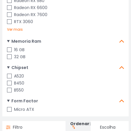
Radeon RX 580
Radeon RX 6600
Radeon RX 7600
RTX 3060
Ver mais
Memoria Ram
16 GB
32 GB
Chipset
A520
B450
B550
Form Factor
Micro ATX
Ordenar:
Filtro