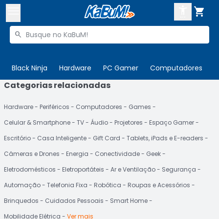



Buscar produtos


Enviar para:
Digite o CEP
Black Ninja
Hardware
PC Gamer
Computadores
P
Categorias relacionadas

Olá. Acesse sua conta
Hardware
Periféricos
Computadores
Games
ENTRE

Departamentos
Celular & Smartphone
TV
Áudio
Projetores
Espaço Gamer
CADASTRE-SE
Cupons

Escritório
Casa Inteligente
Gift Card
Tablets, iPads e E-readers
Câmeras e Drones
Energia
Conectividade
Geek
Mais Vendidos

Eletrodomésticos
Eletroportáteis
Ar e Ventilação
Segurança
Ativar tradutor em libras

Automação
Telefonia Fixa
Robótica
Roupas e Acessórios
Brinquedos
Cuidados Pessoais
Smart Home
Mobilidade Elétrica
Ver mais